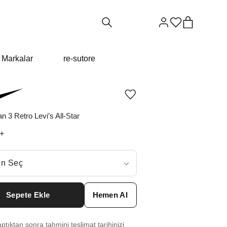
Markalar
re-sutore
Ürünü
istek
listesine
an 3 Retro Levi’s All-Star
ekle
veya
+
listeden
çıkar
ç
n Seç
ar neden ₺36169 değil?
Sepete Ekle
Hemen Al
6
₺
56079
tıktan sonra tahmini teslimat tarihinizi