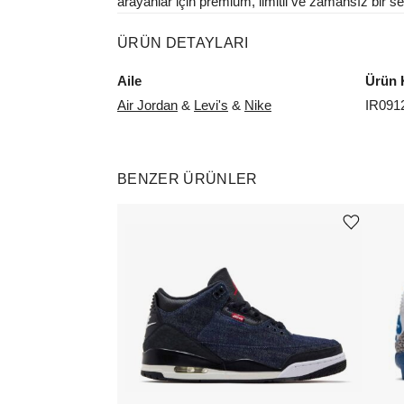
arayanlar için premium, limitli ve zamansız bir s
ÜRÜN DETAYLARI
Aile
Ürün 
Air Jordan
&
Levi's
&
Nike
IR091
BENZER ÜRÜNLER
Ürünü istek listesine ekle veya listeden çıkar