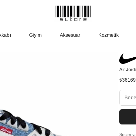
kkabı
Giyim
Aksesuar
Kozmetik
Air Jord
₺
36169
Beden Se
Bede
Fiyatl
EU 3
Seçim yap