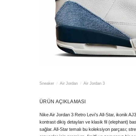
Sneaker
/
Air Jordan
/
Air Jordan 3
ÜRÜN AÇIKLAMASI
Nike Air Jordan 3 Retro Levi’s All-Star, ikonik AJ
kontrast dikiş detayları ve klasik fil (elephant) 
sağlar. All-Star temalı bu koleksiyon parçası; str