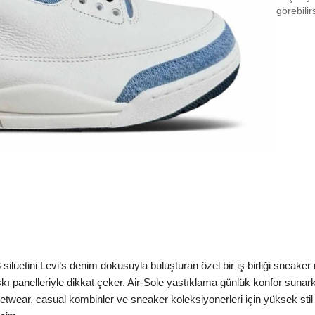
EU 3
görebilir
EU 3
EU 3
EU 3
EU 3
EU 4
EU 4
EU 4
EU 4
EU 4
3 siluetini Levi’s denim dokusuyla buluşturan özel bir iş birliği sneak
EU 4
baskı panelleriyle dikkat çeker. Air-Sole yastıklama günlük konfor suna
eetwear, casual kombinler ve sneaker koleksiyonerleri için yüksek stil
EU 4