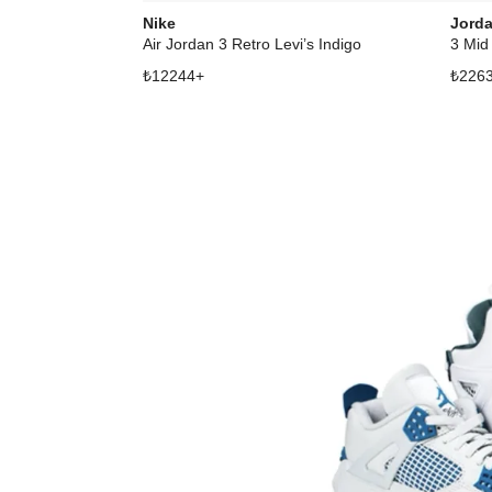
Nike
Jord
Air Jordan 3 Retro Levi’s Indigo
3 Mid
₺
12244
+
₺
226