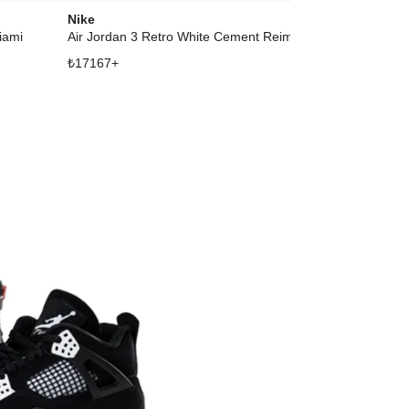
Nike
Air Jordan
iami
Air Jordan 3 Retro White Cement Reimagined
3 Retro Brazil
₺
17167
+
₺
18542
+