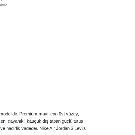
6.5
₺
42494
siniz.
7.5
₺
45547
8
₺
36169
8.5
₺
56162
9
₺
49974
0
₺
42494
0.5
₺
36169
1
₺
38259
2
₺
38259
2.5
₺
45547
er modelidir. Premium mavi jean üst yüzey,
3
₺
45547
rken, dayanıklı kauçuk dış taban güçlü tutuş
 ve nadirlik vadeder. Nike Air Jordan 3 Levi’s
4
₺
42632