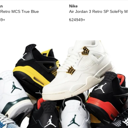
an
Nike
 Retro MCS True Blue
Air Jordan 3 Retro SP SoleFly M
39
+
₺
24949
+