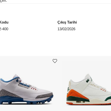
eçim.
EU 4
EU 4
Kodu
Çıkış Tarihi
EU 4
2-400
13/02/2026
EU 4
EU 4
EU 4
Ürünü istek listesine ekle veya listeden çıkar
EU 4
Aradığ