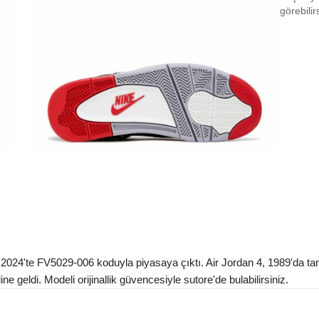
EU 3
görebilir
EU 3
EU 3
EU 3
EU 3
EU 3
EU 4
EU 4
EU 4
EU 4
24'te FV5029-006 koduyla piyasaya çıktı. Air Jordan 4, 1989'da tanıttı
ne geldi. Modeli orijinallik güvencesiyle sutore'de bulabilirsiniz.
EU 4
EU 4