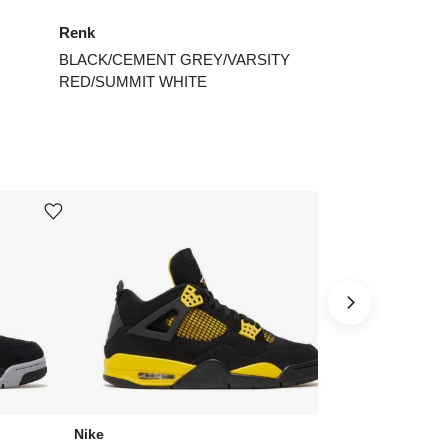
Renk
4
₺
24949
BLACK/CEMENT GREY/VARSITY
4.5
₺
26984
RED/SUMMIT WHITE
5
₺
24949
5.5
₺
26984
6
₺
27232
Ürünü istek listesine ekle veya listeden çıkar
Ürünü istek listesine ekle veya listeden çıkar
7
₺
32072
7.5
₺
28744
8.5
₺
32072
9.5
₺
41779
ınız beden yok mu?
Nike
Nike