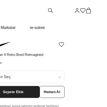
Markalar
re-sutore
Ürünü
istek
listesine
dan 4 Retro Bred Reimagined
ekle
veya
+
listeden
çıkar
ç
n Seç
ar neden ₺24949 değil?
Sepete Ekle
Hemen Al
5.5
₺
31522
tıktan sonra tahmini teslimat tarihinizi