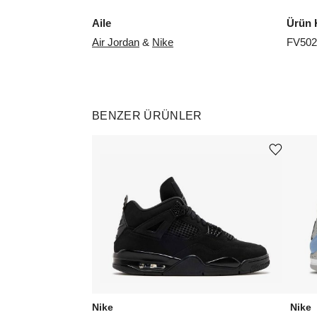
Aile
Ürün 
Air Jordan
&
Nike
FV502
BENZER ÜRÜNLER
Ürünü istek listesine ekle veya listeden çıkar
Nike
Nike