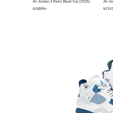
Air Jordan 4 Retro Black Cat (2025)
Air Jo
₺
18899
+
₺
274
Air Jordan