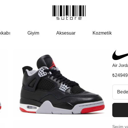
kkabı
Giyim
Aksesuar
Kozmetik
Air Jor
₺
24949
Beden Se
Bede
Fiyatl
EU 3
Seçim yap