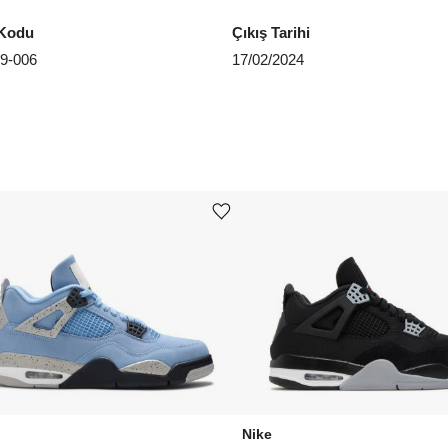
Kodu
Çıkış Tarihi
EU 4
9-006
17/02/2024
EU 4
EU 4
EU 4
EU 4
Ürünü istek listesine ekle veya listeden çıkar
EU 4
EU 4
EU 4
EU 4
Aradığ
Nike