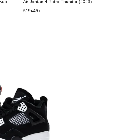
nvas
Air Jordan 4 Retro Thunder (2023)
Air Jordan 4 R
₺
19449
+
₺
28827
+