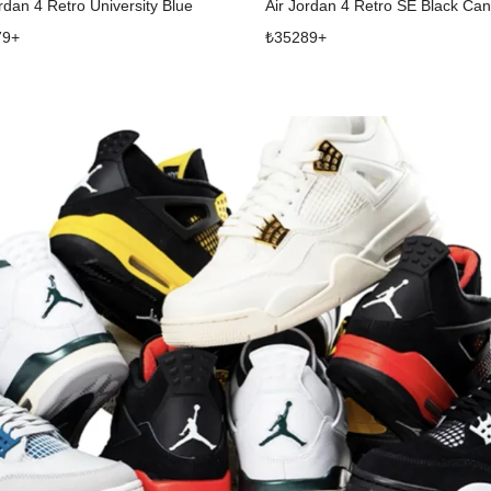
rdan 4 Retro University Blue
Air Jordan 4 Retro SE Black Ca
79
+
₺
35289
+