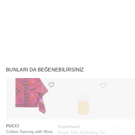
Air Jordan
Markayı Keşfet
BUNLARI DA BEĞENEBILIRSINIZ
Ürünü istek listesine ekle veya listeden çıkar
Ürünü istek listesine ekle veya listeden çıkar
PUCCI
Touchland
Swatch
Cotton Sarong with Mixed Prints Fuchsia Black
Power Mist Hydrating Hand Sanitizer Mango Passion