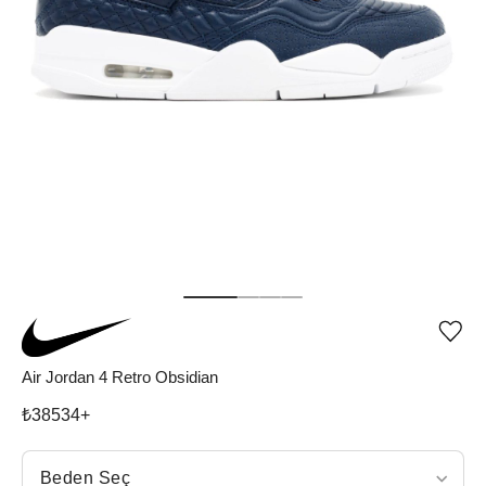
Ürü
iste
list
Air Jordan 4 Retro Obsidian
ekle
vey
₺
38534
+
list
çıka
Beden Seç
Beden Seç