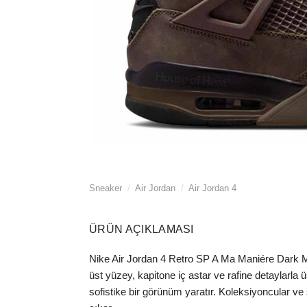
Sneaker
/
Air Jordan
/
Air Jordan 4
ÜRÜN AÇIKLAMASI
Nike Air Jordan 4 Retro SP A Ma Maniére Dark M
üst yüzey, kapitone iç astar ve rafine detaylarla 
sofistike bir görünüm yaratır. Koleksiyoncular ve