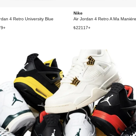
Nike
rdan 4 Retro University Blue
Air Jordan 4 Retro A Ma Maniére
79
+
₺
22117
+