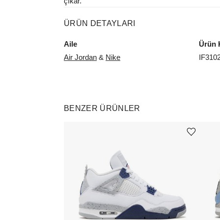
çıkar.
ÜRÜN DETAYLARI
Aile
Ürün 
Air Jordan
&
Nike
IF310
BENZER ÜRÜNLER
Ürünü istek listesine ekle veya listeden çıkar