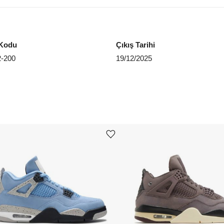
EU 4
EU 4
Kodu
Çıkış Tarihi
EU 4
2-200
19/12/2025
EU 4
EU 4
EU 4
EU 4
Ürünü istek listesine ekle veya listeden çıkar
Aradığ