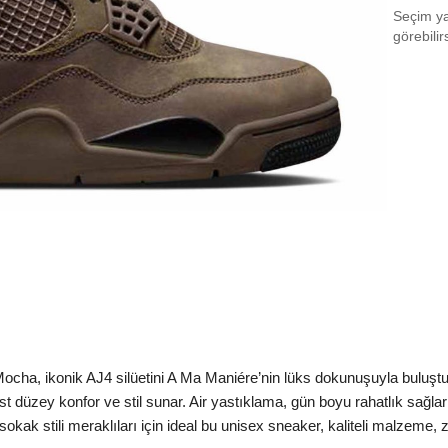
Seçim yap
EU 3
görebilir
EU 3
EU 3
EU 3
EU 4
EU 4
EU 4
EU 4
EU 4
ocha, ikonik AJ4 silüetini A Ma Maniére’nin lüks dokunuşuyla buluş
EU 4
üst düzey konfor ve stil sunar. Air yastıklama, gün boyu rahatlık sağl
EU 4
 sokak stili meraklıları için ideal bu unisex sneaker, kaliteli malze