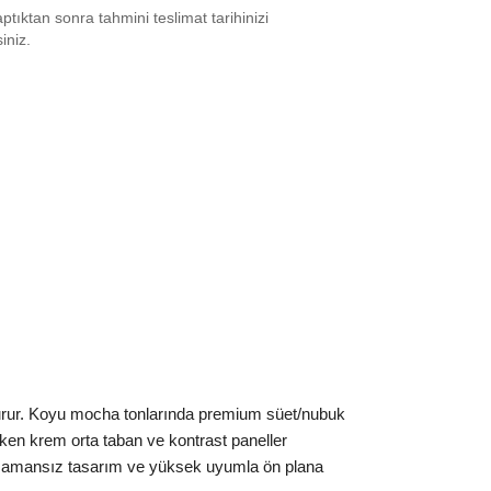
tıktan sonra tahmini teslimat tarihinizi
7.5
₺
32429
siniz.
8
₺
41669
8.5
₺
31302
9
₺
27699
0
₺
27699
0.5
₺
34134
1
₺
34134
2
₺
34134
2.5
₺
31302
turur. Koyu mocha tonlarında premium süet/nubuk
3
₺
32429
arken krem orta taban ve kontrast paneller
4
₺
28002
me, zamansız tasarım ve yüksek uyumla ön plana