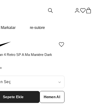
Markalar
re-sutore
Ürünü
istek
listesine
dan 4 Retro SP A Ma Maniére Dark
ekle
veya
listeden
+
çıkar
ç
n Seç
ar neden ₺27699 değil?
Sepete Ekle
Hemen Al
6
₺
37984