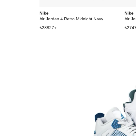
Nike
Nike
Air Jordan 4 Retro Midnight Navy
Air Jo
₺
28827
+
₺
274