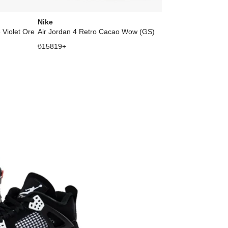
Nike
Air Jordan
 Violet Ore
Air Jordan 4 Retro Cacao Wow (GS)
Nike Air Jorda
₺
15819
+
₺
14967
+