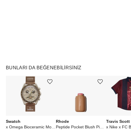
Air Jordan
Markayı Keşfet
BUNLARI DA BEĞENEBILIRSINIZ
Ürünü istek listesine ekle veya listeden çıkar
Ürünü istek listesine ekle veya listeden çıkar
Swatch
Rhode
Travis Scott
x Omega Bioceramic Moonswatch Mission to Saturn
Peptide Pocket Blush Piggy