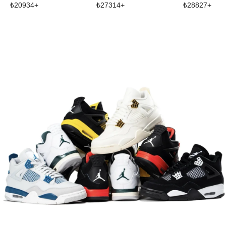
₺
20934
+
₺
27314
+
₺
28827
+