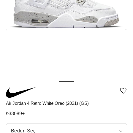
Ürü
iste
list
Air Jordan 4 Retro White Oreo (2021) (GS)
ekle
vey
₺
33089
+
list
çıka
Beden Seç
Beden Seç