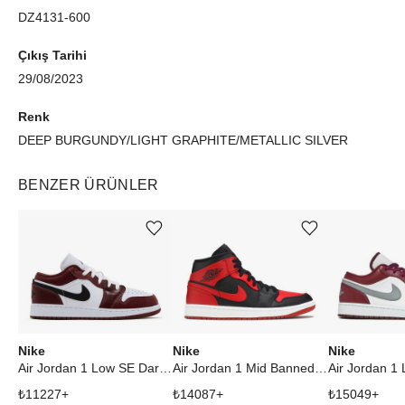
DZ4131-600
Çıkış Tarihi
29/08/2023
Renk
DEEP BURGUNDY/LIGHT GRAPHITE/METALLIC SILVER
BENZER ÜRÜNLER
Ürünü istek listesine ekle veya listeden çıkar
Ürünü istek listesine ekle veya listeden çıkar
Nike
Nike
Nike
Air Jordan 1 Low SE Dark Pony (GS)
Air Jordan 1 Mid Banned (2020)
₺
11227
+
₺
14087
+
₺
15049
+