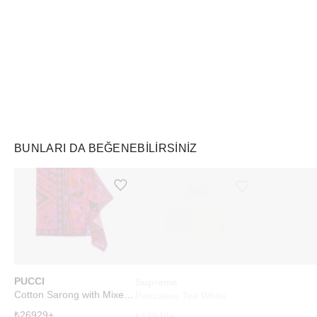
Air Jordan
Markayı Keşfet
BUNLARI DA BEĞENEBILIRSINIZ
Ürünü istek listesine ekle veya listeden çıkar
Ürünü istek listesine ekle veya listeden çıkar
PUCCI
Supreme
WHOOP
Cotton Sarong with Mixed Prints Fuchsia Black
Pancakes Tee White
₺
26929
+
₺
13949
+
₺
22914
+