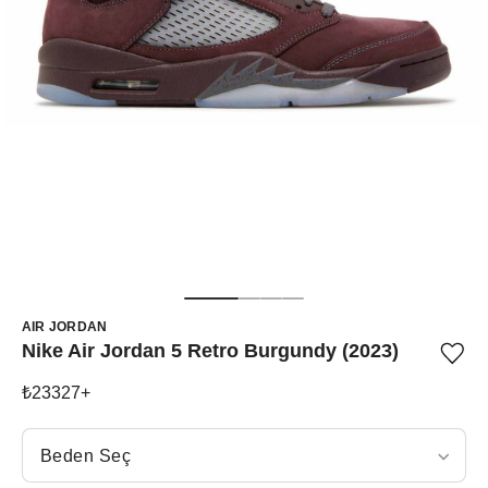
AIR JORDAN
Nike Air Jordan 5 Retro Burgundy (2023)
Ürü
iste
list
₺
23327
+
ekle
vey
Beden Seç
list
Beden Seç
çıka