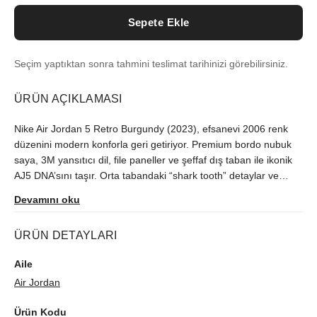
Sepete Ekle
Seçim yaptıktan sonra tahmini teslimat tarihinizi görebilirsiniz.
ÜRÜN AÇIKLAMASI
Nike Air Jordan 5 Retro Burgundy (2023), efsanevi 2006 renk
düzenini modern konforla geri getiriyor. Premium bordo nubuk
saya, 3M yansıtıcı dil, file paneller ve şeffaf dış taban ile ikonik
AJ5 DNA’sını taşır. Orta tabandaki “shark tooth” detaylar ve
görünür Air yastıklama gün boyu konfor ve çarpıcı stil sunar.
Devamını oku
Dayanıklı kauçuk taban tutuş sağlar, bağcıklı klips sistemi
güvenli oturuş verir. Koleksiyoncular ve sokak stili meraklıları için
ÜRÜN DETAYLARI
ideal bu sneaker, her kombinle uyumlu, zamansız ve dikkat
çekici bir seçenek.
Aile
Air Jordan
Ürün Kodu