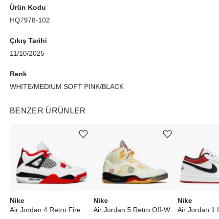
Ürün Kodu
HQ7978-102
Çıkış Tarihi
11/10/2025
Renk
WHITE/MEDIUM SOFT PINK/BLACK
BENZER ÜRÜNLER
Ürünü istek listesine ekle veya listeden çıkar
Ürünü istek listesine ekle veya listeden çıkar
Nike
Nike
Nike
Air Jordan 4 Retro Fire Red (2020)
Air Jordan 5 Retro Off-White Sail