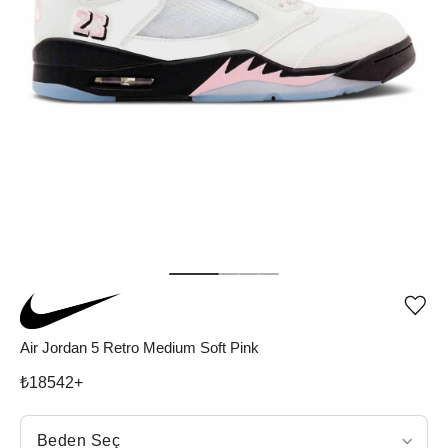
Ürü
iste
list
Air Jordan 5 Retro Medium Soft Pink
ekle
vey
₺
18542
+
list
çıka
Beden Seç
Beden Seç