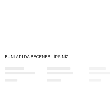
Air Jordan
Markayı Keşfet
BUNLARI DA BEĞENEBILIRSINIZ