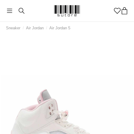
Sneaker
/
Air Jordan
/
Air Jordan 5