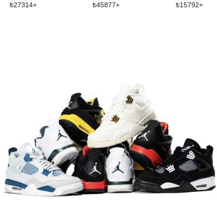
₺
27314
+
₺
45877
+
₺
15792
+