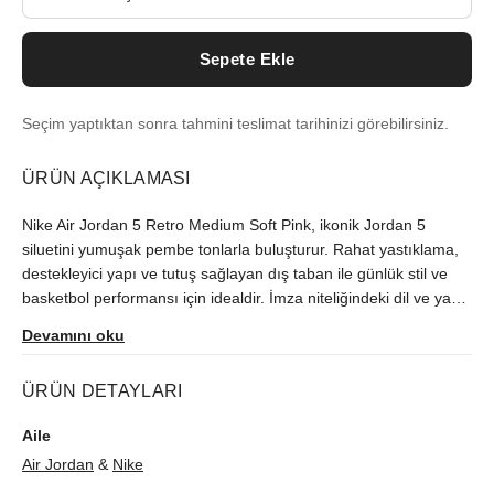
Sepete Ekle
Seçim yaptıktan sonra tahmini teslimat tarihinizi görebilirsiniz.
ÜRÜN AÇIKLAMASI
Nike Air Jordan 5 Retro Medium Soft Pink, ikonik Jordan 5
siluetini yumuşak pembe tonlarla buluşturur. Rahat yastıklama,
destekleyici yapı ve tutuş sağlayan dış taban ile günlük stil ve
basketbol performansı için idealdir. İmza niteliğindeki dil ve yan
panel detayları, AJ5 mirasını vurgular. Premium görünüm,
Devamını oku
sneaker kültürüne modern bir dokunuş katar. Şık, çok yönlü ve
sezona uygun bir seçenek. Air Jordan 5 Retro Medium Soft Pink
ÜRÜN DETAYLARI
ile konfor, stil ve özgünlüğü aynı anda yakalayın.
Aile
Air Jordan
&
Nike