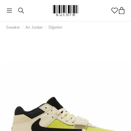
Sneaker
/
Air Jordan
/
Diğerleri