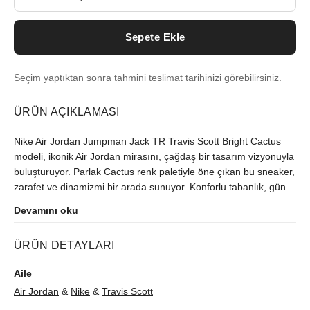
Sepete Ekle
Seçim yaptıktan sonra tahmini teslimat tarihinizi görebilirsiniz.
ÜRÜN AÇIKLAMASI
Nike Air Jordan Jumpman Jack TR Travis Scott Bright Cactus
modeli, ikonik Air Jordan mirasını, çağdaş bir tasarım vizyonuyla
buluşturuyor. Parlak Cactus renk paletiyle öne çıkan bu sneaker,
zarafet ve dinamizmi bir arada sunuyor. Konforlu tabanlık, gün
boyu destek sağlarken kategori olarak öne çıkan Air Jordan
Devamını oku
seçenekleri arasında benzersiz bir stil vadediyor. Sokak
modasının vazgeçilmez ismi Travis Scott ile özdeşleşen bu özel
ÜRÜN DETAYLARI
parçayla stilinizi bir üst seviyeye taşıyın. Stock code ve markanın
özgün şıklığı arayışınız için ideal bir seçim.
Aile
Air Jordan
&
Nike
&
Travis Scott