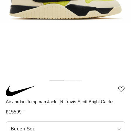
Ürü
iste
list
Air Jordan Jumpman Jack TR Travis Scott Bright Cactus
ekle
vey
₺
15599
+
list
çıka
Beden Seç
Beden Seç