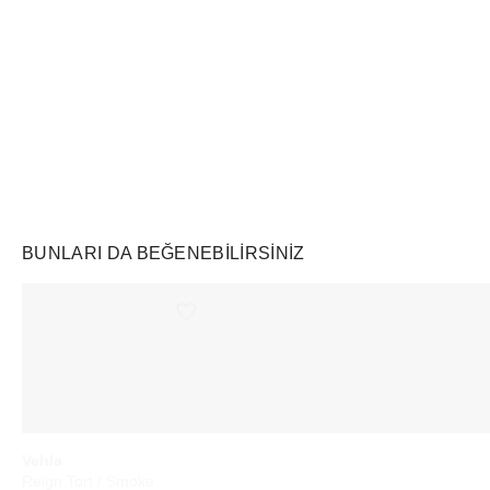
Air Jordan
Markayı Keşfet
BUNLARI DA BEĞENEBILIRSINIZ
Ürünü istek listesine ekle veya listeden çıkar
Ürünü istek listesine ekle veya listeden çıkar
Vehla
Palace
Swatch
Reign Tort / Smoke
x Nike England Dri-FIT Football Jersey Pewter Grey/Bright Crimson