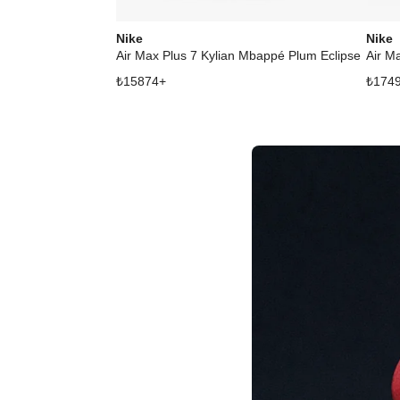
Nike
Nike
Air Max Plus 7 Kylian Mbappé Plum Eclipse
Air M
₺
15874
+
₺
174