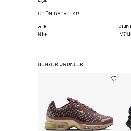
taşır.
ÜRÜN DETAYLARI
Aile
Ürün 
Nike
IM741
BENZER ÜRÜNLER
Ürünü istek listesine ekle veya listeden çıkar