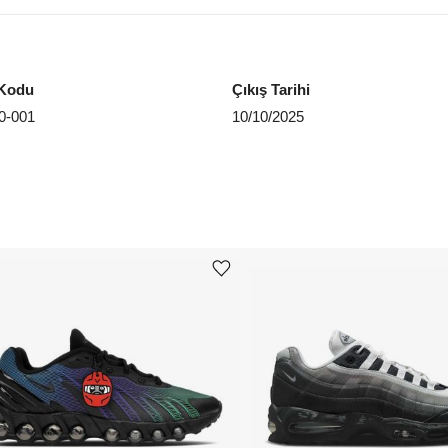
EU 4
EU 4
Kodu
Çıkış Tarihi
EU 4
0-001
10/10/2025
EU 4
EU 4
EU 4
EU 4
Ürünü istek listesine ekle veya listeden çıkar
EU 4
Aradığ