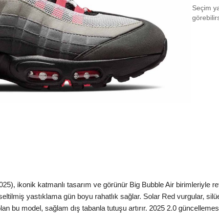
Seçim yap
EU 3
görebilir
EU 3
EU 3
EU 3
EU 3
EU 4
EU 4
EU 4
EU 4
), ikonik katmanlı tasarım ve görünür Big Bubble Air birimleriyle ret
EU 4
seltilmiş yastıklama gün boyu rahatlık sağlar. Solar Red vurgular, silüe
EU 4
olan bu model, sağlam dış tabanla tutuşu artırır. 2025 2.0 güncellemes