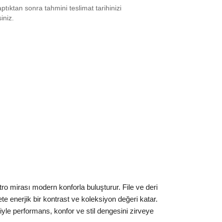
tıktan sonra tahmini teslimat tarihinizi
6.5
₺
34657
siniz.
7.5
₺
23602
8
₺
22337
8.5
₺
22337
9
₺
23602
0
₺
21677
0.5
₺
21677
1
₺
23602
2
₺
28194
ro mirası modern konforla buluşturur. File ve deri
2.5
₺
25967
te enerjik bir kontrast ve koleksiyon değeri katar.
3
₺
27397
iyle performans, konfor ve stil dengesini zirveye