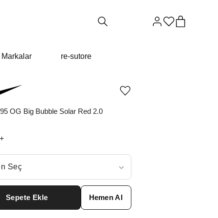
Markalar
re-sutore
Ürünü
istek
listesine
 95 OG Big Bubble Solar Red 2.0
ekle
veya
listeden
+
çıkar
ç
n Seç
ar neden ₺21677 değil?
Sepete Ekle
Hemen Al
6
₺
33639