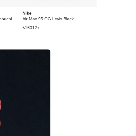
Nike
Nike
nouchi
Air Max 95 OG Levis Black
Air Max Goado
₺
16012
+
₺
17799
+