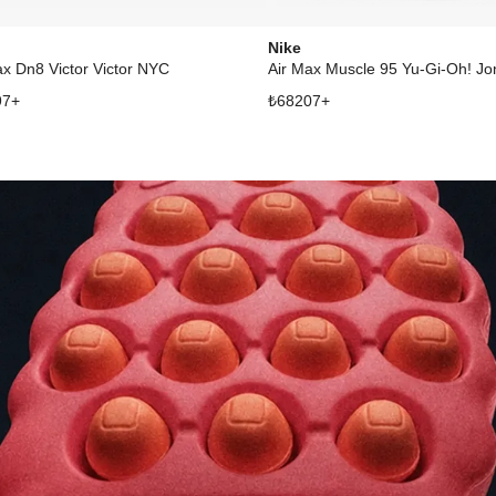
Nike
ax Dn8 Victor Victor NYC
Air Max Muscle 95 Yu-Gi-Oh! Jo
97
+
₺
68207
+