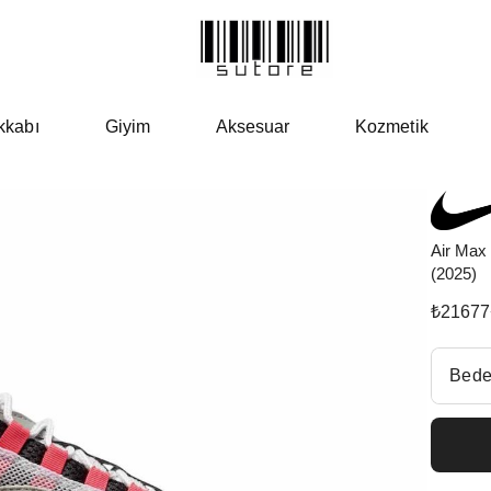
kkabı
Giyim
Aksesuar
Kozmetik
Air Max
(2025)
₺
21677
Beden Se
Bede
Fiyatl
EU 3