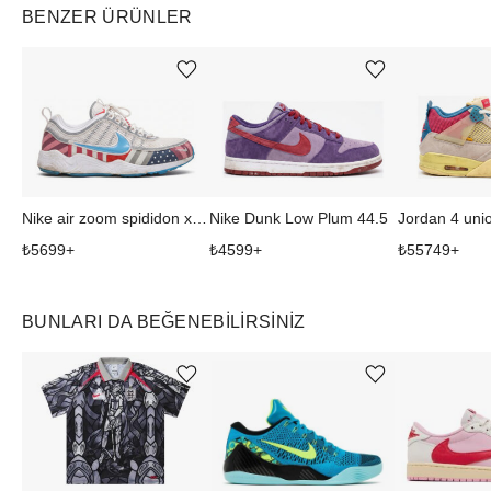
BENZER ÜRÜNLER
Ürünü istek listesine ekle veya listeden çıkar
Ürünü istek listesine ekle veya listeden çıkar
Nike air zoom spididon x aparra
Nike Dunk Low Plum 44.5
Jordan 4 uni
₺
5699
+
₺
4599
+
₺
55749
+
BUNLARI DA BEĞENEBILIRSINIZ
Ürünü istek listesine ekle veya listeden çıkar
Ürünü istek listesine ekle veya listeden çıkar