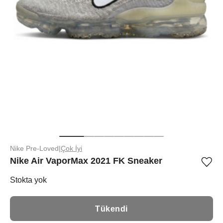
Nike Pre-Loved
|
Çok İyi
Nike Air VaporMax 2021 FK Sneaker
Ürü
iste
list
Stokta yok
ekle
vey
list
Tükendi
çıka