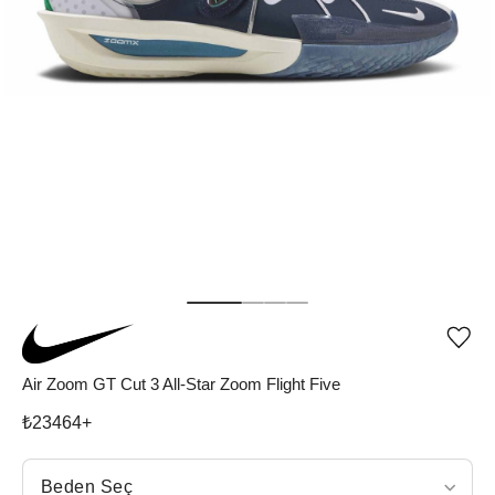
Ürü
iste
list
Air Zoom GT Cut 3 All-Star Zoom Flight Five
ekle
vey
₺
23464
+
list
çıka
Beden Seç
Beden Seç