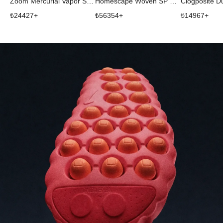
Zoom Mercurial Vapor Superfly 1 RGN FG SE CR7 Max Orange Metallic Silver
Homescape Woven SP SOULGOODS
₺
24427
+
₺
56354
+
₺
14967
+