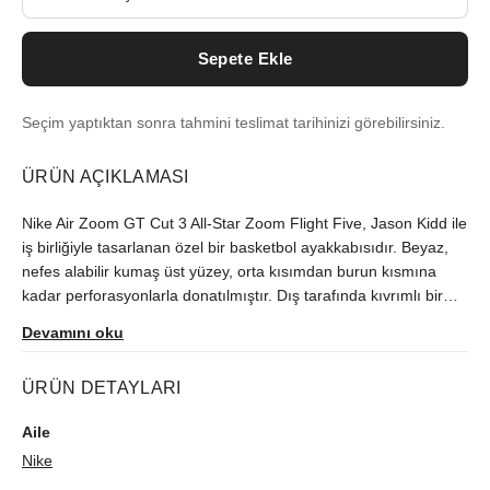
Sepete Ekle
Seçim yaptıktan sonra tahmini teslimat tarihinizi görebilirsiniz.
ÜRÜN AÇIKLAMASI
Nike Air Zoom GT Cut 3 All-Star Zoom Flight Five, Jason Kidd ile
iş birliğiyle tasarlanan özel bir basketbol ayakkabısıdır. Beyaz,
nefes alabilir kumaş üst yüzey, orta kısımdan burun kısmına
kadar perforasyonlarla donatılmıştır. Dış tarafında kıvrımlı bir
tasarım ve Midnight Navy katmanında beyaz bir Nike Swoosh
Devamını oku
bulunur. İç kısımda büyük beyaz bir Nike Swoosh ile
desteklenmiştir. Asimetrik yan paneller, dikkat çekici ve şık bir
ÜRÜN DETAYLARI
tasarım sunar. ZoomX yastıklamalı orta tabanı ile konfor sağlar.
13 Şubat 2024'te piyasaya sürülmüştür.
Aile
Nike