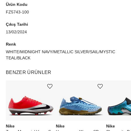
Ürün Kodu
FZ5743-100
Çıkış Tarihi
13/02/2024
Renk
WHITE/MIDNIGHT NAVY/METALLIC SILVER/SAIL/MYSTIC
TEAL/BLACK
BENZER ÜRÜNLER
Ürünü istek listesine ekle veya listeden çıkar
Ürünü istek listesine ekle veya listeden çıkar
Nike
Nike
Nike