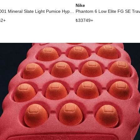
Nike
Mind 001 Mineral Slate Light Pumice Hyper Crimson Metallic Platinum
Phantom 6 Low Elite FG SE Trav
62
+
₺
33749
+