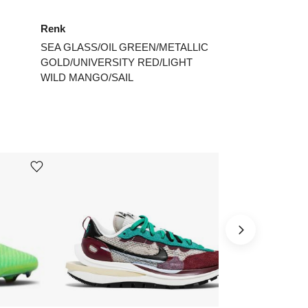
Renk
SEA GLASS/OIL GREEN/METALLIC
GOLD/UNIVERSITY RED/LIGHT
WILD MANGO/SAIL
Ürünü istek listesine ekle veya listeden çıkar
Ürünü istek listesine ekle veya listeden çıkar