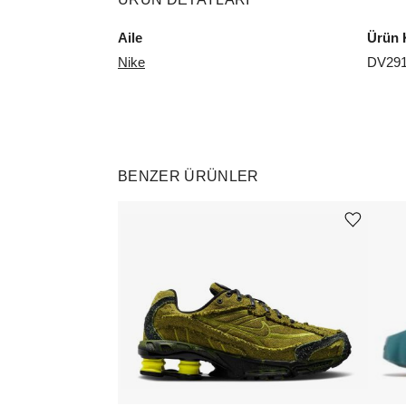
Aile
Ürün 
Nike
DV291
BENZER ÜRÜNLER
Ürünü istek listesine ekle veya listeden çıkar