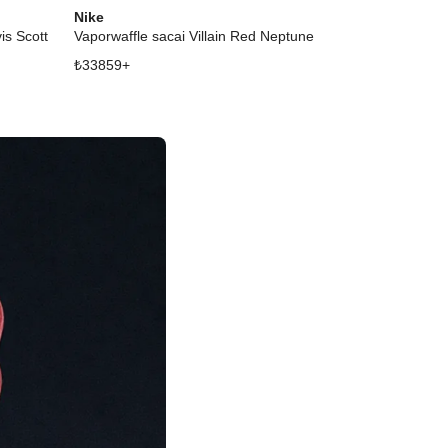
Nike
Nike
is Scott
Vaporwaffle sacai Villain Red Neptune Green
Sabrina 3 All-
₺
33859
+
₺
23217
+