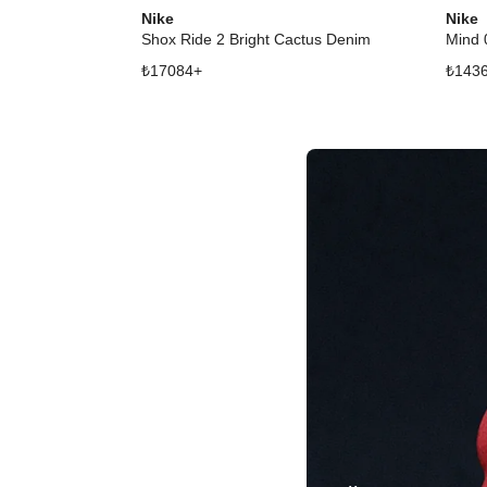
Nike
Nike
Shox Ride 2 Bright Cactus Denim
₺
17084
+
₺
143