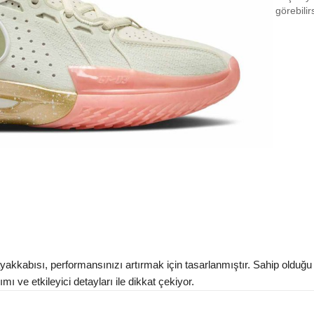
EU 4
görebilir
EU 4
EU 4
EU 4
EU 4
EU 4
EU 4
EU 4
Aradığ
kkabısı, performansınızı artırmak için tasarlanmıştır. Sahip olduğu 
 ve etkileyici detayları ile dikkat çekiyor.