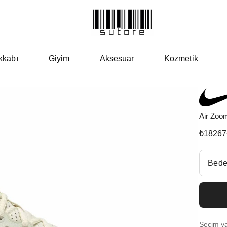
kkabı
Giyim
Aksesuar
Kozmetik
Air Zoo
₺
18267
Beden Se
Bede
Fiyatl
EU 3
Seçim yap