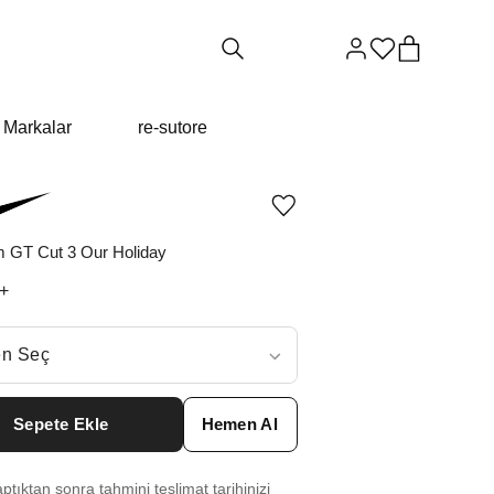
Markalar
re-sutore
Ürünü
istek
listesine
m GT Cut 3 Our Holiday
ekle
veya
+
listeden
çıkar
ç
n Seç
ar neden ₺18267 değil?
Sepete Ekle
Hemen Al
7.5
₺
29954
tıktan sonra tahmini teslimat tarihinizi