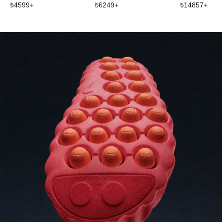
₺
4599
+
₺
6249
+
₺
14857
+