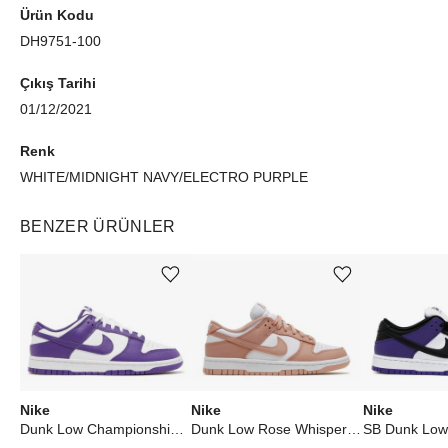
Ürün Kodu
DH9751-100
Çıkış Tarihi
01/12/2021
Renk
WHITE/MIDNIGHT NAVY/ELECTRO PURPLE
BENZER ÜRÜNLER
Ürünü istek listesine ekle veya listeden çıkar
Ürünü istek listesine ekle veya listeden çıkar
Nike
Nike
Nike
Dunk Low Championship Court Purple
Dunk Low Rose Whisper (W)
SB Dunk Low 