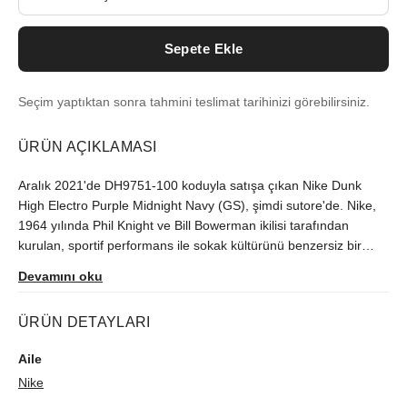
Sepete Ekle
Seçim yaptıktan sonra tahmini teslimat tarihinizi görebilirsiniz.
ÜRÜN AÇIKLAMASI
Aralık 2021'de DH9751-100 koduyla satışa çıkan Nike Dunk
High Electro Purple Midnight Navy (GS), şimdi sutore'de. Nike,
1964 yılında Phil Knight ve Bill Bowerman ikilisi tarafından
kurulan, sportif performans ile sokak kültürünü benzersiz bir
şekilde buluşturan global bir sneaker devi hâline gelmiştir. Sınırlı
Devamını oku
üretilen model, orijinallik kontrolünden geçerek gönderilir.
ÜRÜN DETAYLARI
Aile
Nike