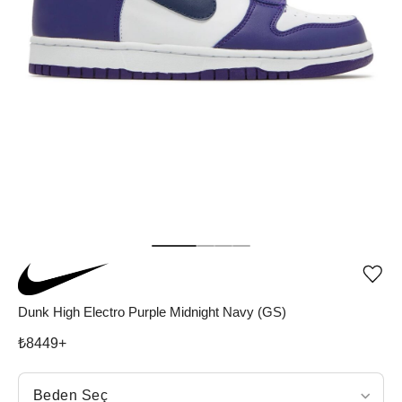
Ürü
iste
list
Dunk High Electro Purple Midnight Navy (GS)
ekle
vey
₺
8449
+
list
çıka
Beden Seç
Beden Seç