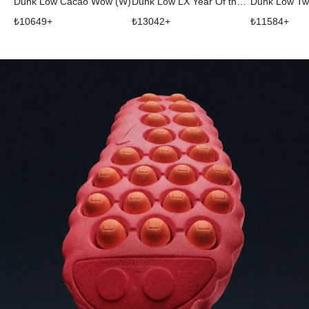
Dunk Low Cacao Wow (W)
Dunk Low LX Year Of the Snake (W)
₺
10649
+
₺
13042
+
₺
11584
+