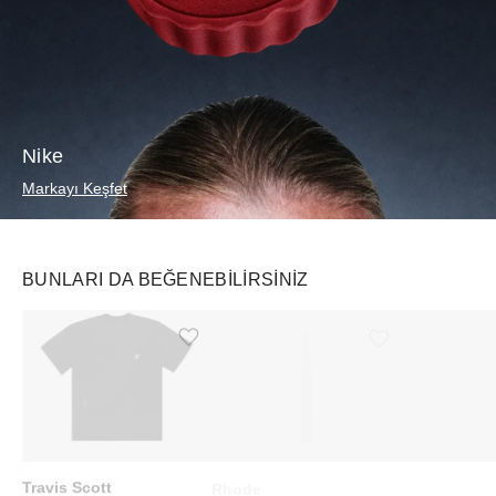
Nike
Markayı Keşfet
BUNLARI DA BEĞENEBILIRSINIZ
Ürünü istek listesine ekle veya listeden çıkar
Ürünü istek listesine ekle veya listeden çıkar
Travis Scott
Rhode
Starbucks