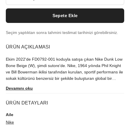
Sepete Ekle
Seçim yaptıktan sonra tahmini teslimat tarihinizi görebilirsiniz.
ÜRÜN AÇIKLAMASI
Ekim 2022'de FD0792-001 koduyla satışa çıkan Nike Dunk Low
Bone Beige (W), şimdi sutore'de. Nike, 1964 yılında Phil Knight
ve Bill Bowerman ikilisi tarafından kurulan, sportif performans ile
sokak kültürünü benzersiz bir şekilde buluşturan global bir
sneaker devi hâline gelmiştir. Sınırlı üretilen model, orijinallik
Devamını oku
kontrolünden geçerek gönderilir.
ÜRÜN DETAYLARI
Aile
Nike