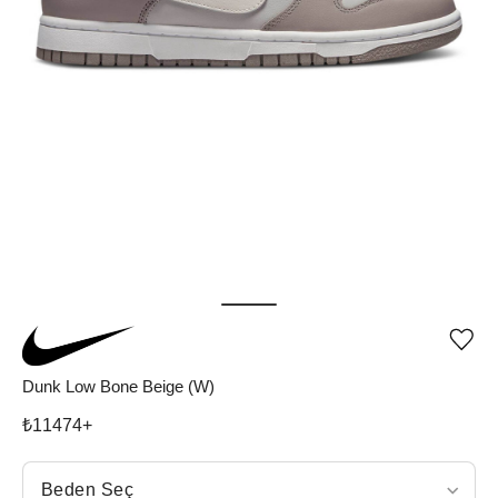
Ürü
iste
list
Dunk Low Bone Beige (W)
ekle
vey
₺
11474
+
list
çıka
Beden Seç
Beden Seç