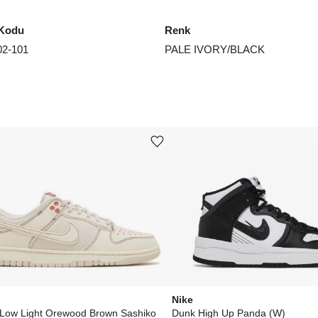
Kodu
Renk
2-101
PALE IVORY/BLACK
Ürünü istek listesine ekle veya listeden çıkar
Nike
Low Light Orewood Brown Sashiko
Dunk High Up Panda (W)