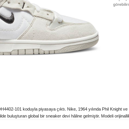
EU 4
görebilir
EU 4
EU 4
EU 4
EU 4
Aradığ
402-101 koduyla piyasaya çıktı. Nike, 1964 yılında Phil Knight ve Bil
e buluşturan global bir sneaker devi hâline gelmiştir. Modeli orijinalli