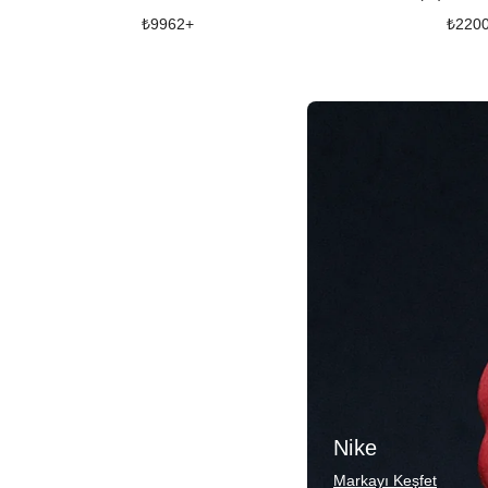
₺
9962
+
₺
220
Nike
Markayı Keşfet