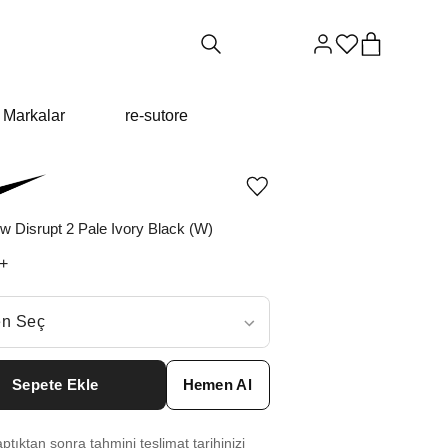
Markalar
re-sutore
Ürünü
istek
listesine
 Disrupt 2 Pale Ivory Black (W)
ekle
veya
+
listeden
çıkar
ç
n Seç
ar neden ₺24784 değil?
Sepete Ekle
Hemen Al
9
₺
58197
tıktan sonra tahmini teslimat tarihinizi