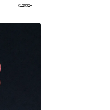
₺
12932
+
₺
11529
+