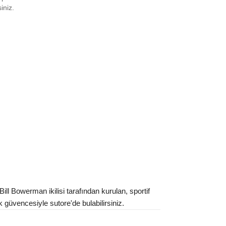
0
₺
35977
siniz.
0.5
₺
24784
2
₺
58197
2.5
₺
80747
4
₺
80747
ınız beden yok mu?
l Bowerman ikilisi tarafından kurulan, sportif
k güvencesiyle sutore'de bulabilirsiniz.