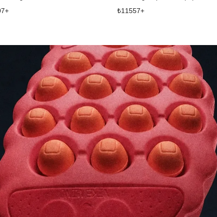
07
+
₺
11557
+