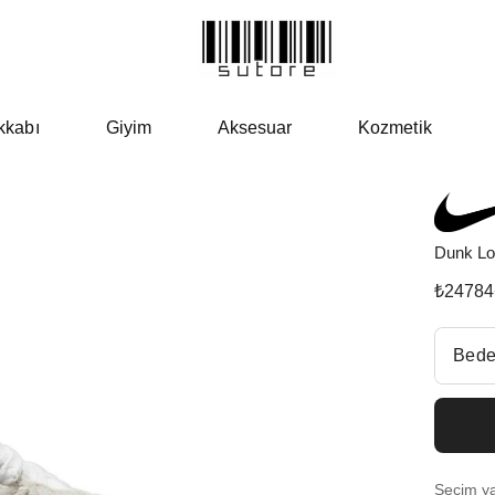
kkabı
Giyim
Aksesuar
Kozmetik
Dunk Low
₺
24784
Beden Se
Bede
Fiyatl
EU 3
Seçim yap