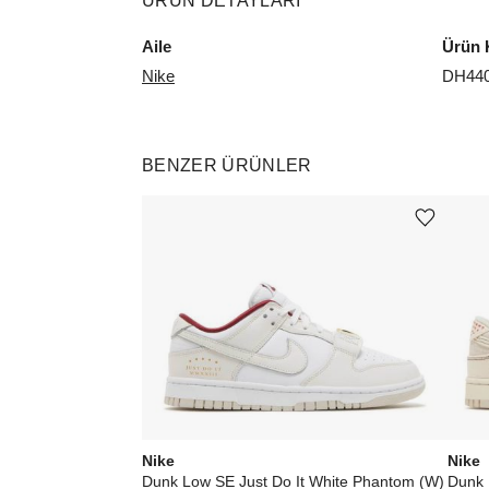
ÜRÜN DETAYLARI
Aile
Ürün 
Nike
DH440
BENZER ÜRÜNLER
Ürünü istek listesine ekle veya listeden çıkar
Nike
Nike
Dunk Low SE Just Do It White Phantom (W)
Dunk 