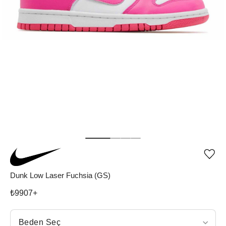
Ürü
iste
list
Dunk Low Laser Fuchsia (GS)
ekle
vey
₺
9907
+
list
çıka
Beden Seç
Beden Seç