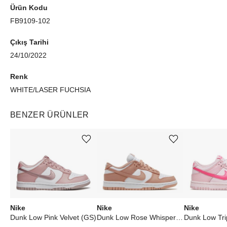
Ürün Kodu
FB9109-102
Çıkış Tarihi
24/10/2022
Renk
WHITE/LASER FUCHSIA
BENZER ÜRÜNLER
Ürünü istek listesine ekle veya listeden çıkar
Ürünü istek listesine ekle veya listeden çıkar
Nike
Nike
Nike
Dunk Low Pink Velvet (GS)
Dunk Low Rose Whisper (W)
Dunk Low Tri