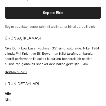
Sepete Ekle
Seçim yaptıktan sonra tahmini teslimat tarihinizi görebilirsiniz.
ÜRÜN AÇIKLAMASI
Nike Dunk Low Laser Fuchsia (GS) şimdi sutore'de. Nike, 1964
yılında Phil Knight ve Bill Bowerman ikilisi tarafından kurulan,
sportif performans ile sokak kültürünü benzersiz bir şekilde
buluşturan global bir sneaker devi hâline gelmiştir. Ekim
2022'deki çıkışından beri Türkiye'de zor bulunan model,
Devamını oku
orijinallik kontrolünün ardından size ulaştırılır.
ÜRÜN DETAYLARI
Aile
Nike