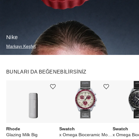
Nike
Markayı Keşfet
BUNLARI DA BEĞENEBILIRSINIZ
Ürünü istek listesine ekle veya listeden çıkar
Ürünü istek listesine ekle veya listeden çıkar
Rhode
Swatch
Swatch
Glazing Milk Big
x Omega Bioceramic Moonswatch Mission to Pluto