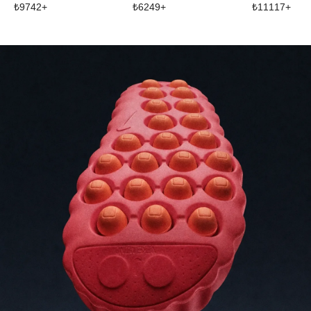
₺
9742
+
₺
6249
+
₺
11117
+