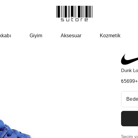
kkabı
Giyim
Aksesuar
Kozmetik
Dunk Lo
₺
5699
+
Beden Se
Bede
Fiyatl
EU 3
Seçim yap