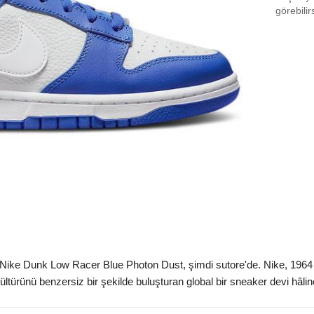
EU 3
görebilir
EU 3
EU 3
EU 3
EU 3
EU 4
EU 4
EU 4
EU 4
EU 4
ike Dunk Low Racer Blue Photon Dust, şimdi sutore'de. Nike, 1964 yıl
EU 4
ltürünü benzersiz bir şekilde buluşturan global bir sneaker devi hâline ge
EU 4