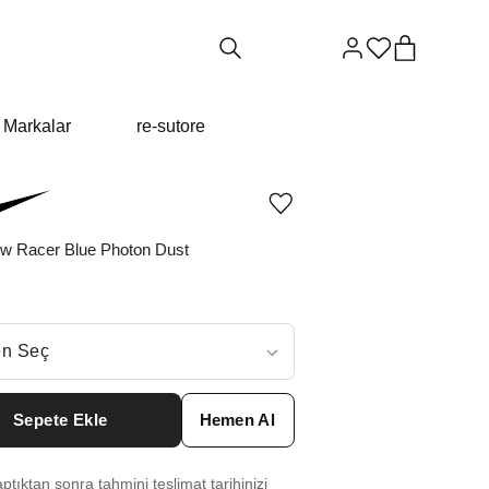
Markalar
re-sutore
Ürünü
istek
listesine
w Racer Blue Photon Dust
ekle
veya
listeden
çıkar
ç
n Seç
ar neden ₺5699 değil?
Sepete Ekle
Hemen Al
6
₺
15957
tıktan sonra tahmini teslimat tarihinizi