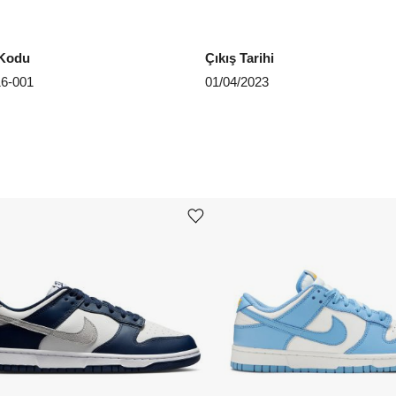
EU 4
Kodu
Çıkış Tarihi
EU 4
6-001
01/04/2023
EU 4
EU 4
EU 4
EU 4
Ürünü istek listesine ekle veya listeden çıkar
EU 4
EU 4
Aradığ