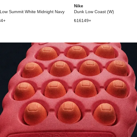
Nike
Low Summit White Midnight Navy
Dunk Low Coast (W)
34
+
₺
16149
+