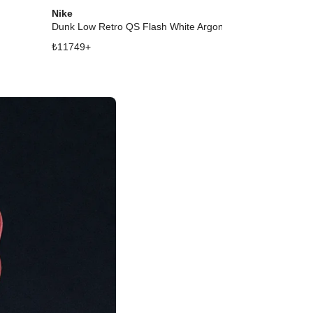
Nike
Nike
Dunk Low Retro QS Flash White Argon Blue Flash
SB Dunk Low V
₺
11749
+
₺
24949
+