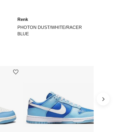
4.5
₺
15957
Renk
5
₺
16974
PHOTON DUST/WHITE/RACER
5.5
₺
19972
BLUE
6
₺
15572
7
₺
16974
7.5
₺
15957
Ürünü istek listesine ekle veya listeden çıkar
Ürünü istek listesine ekle veya listeden çıkar
8.5
₺
24949
9.5
₺
22474
ınız beden yok mu?