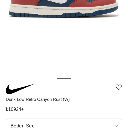
Ürü
iste
list
Dunk Low Retro Canyon Rust (W)
ekle
vey
₺
10924
+
list
çıka
Beden Seç
Beden Seç