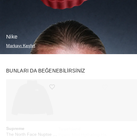
Nike
Markayı Keşfet
BUNLARI DA BEĞENEBILIRSINIZ
Ürünü istek listesine ekle veya listeden çıkar
Ürünü istek listesine ekle veya listeden çıkar
Supreme
Touchland
Swatch
The North Face Nuptse Jacket Black
Power Mist Hydrating Hand Sanitizer Wild Watermelon