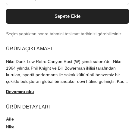
Sepete Ekle
Seçim yaptıktan sonra tahmini teslimat tarihinizi görebilirsiniz.
ÜRÜN AÇIKLAMASI
Nike Dunk Low Retro Canyon Rust (W) şimdi sutore'de. Nike,
1964 yılında Phil Knight ve Bill Bowerman ikilisi tarafından
kurulan, sportif performans ile sokak kültürünü benzersiz bir
şekilde buluşturan global bir sneaker devi hâline gelmiştir. Kasım
2022'deki çıkışından beri Türkiye'de zor bulunan model,
Devamını oku
orijinallik kontrolünün ardından size ulaştırılır.
ÜRÜN DETAYLARI
Aile
Nike