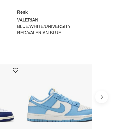
7
₺
16974
Renk
VALERIAN
7.5
₺
15902
BLUE/WHITE/UNIVERSITY
8.5
₺
16974
RED/VALERIAN BLUE
9.5
₺
16974
ınız beden yok mu?
Ürünü istek listesine ekle veya listeden çıkar
Ürünü istek listesine ekle veya listeden çıkar