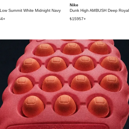
Nike
Low Summit White Midnight Navy
Dunk High AMBUSH Deep Royal
34
+
₺
15957
+