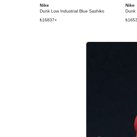
Nike
Nike
Dunk Low Industrial Blue Sashiko
Dunk 
₺
16837
+
₺
165