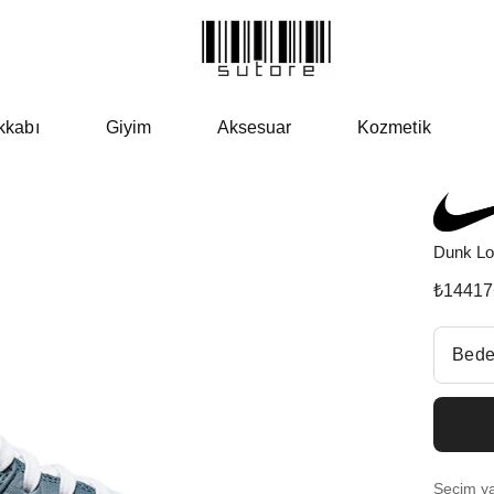
kkabı
Giyim
Aksesuar
Kozmetik
Dunk Lo
₺
14417
Beden Se
Bede
Fiyatl
EU 3
Seçim yap