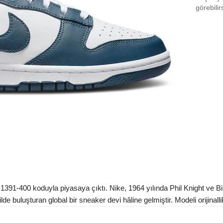
EU 3
görebilir
EU 4
EU 4
EU 4
EU 4
EU 4
EU 4
EU 4
EU 4
EU 4
1-400 koduyla piyasaya çıktı. Nike, 1964 yılında Phil Knight ve Bill 
EU 4
e buluşturan global bir sneaker devi hâline gelmiştir. Modeli orijinalli
EU 4