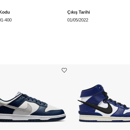
EU 4
Kodu
Çıkış Tarihi
1-400
01/05/2022
EU 4
EU 4
EU 4
Aradığ
Ürünü istek listesine ekle veya listeden çıkar