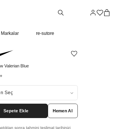
Markalar
re-sutore
Ürünü
istek
listesine
w Valerian Blue
ekle
veya
+
listeden
çıkar
ç
n Seç
ar neden ₺14417 değil?
Sepete Ekle
Hemen Al
8.5
₺
15902
tıktan sonra tahmini teslimat tarihinizi