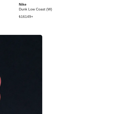
Nike
Nike
Dunk Low Coast (W)
Dunk High Ga
₺
16149
+
₺
11557
+