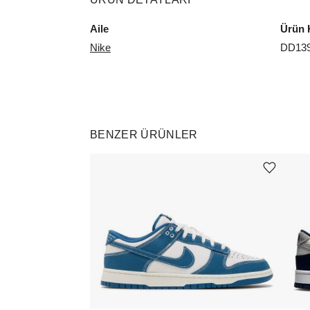
Aile
Ürün 
Nike
DD139
BENZER ÜRÜNLER
Ürünü istek listesine ekle veya listeden çıkar