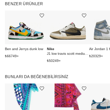
BENZER ÜRÜNLER
Ürünü istek listesine ekle veya listeden çıkar
Ürünü istek listesine ekle veya listeden çıkar
Nike
Ben and Jerrys dunk low
J1 low travis scott medium olive
₺
66749
+
₺
20329
+
₺
50249
+
BUNLARI DA BEĞENEBILIRSINIZ
Ürünü istek listesine ekle veya listeden çıkar
Ürünü istek listesine ekle veya listeden çıkar