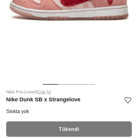
Nike Pre-Loved
|
Çok İyi
Nike Dunk SB x Strangelove
Ürü
iste
list
Stokta yok
ekle
vey
list
Tükendi
çıka