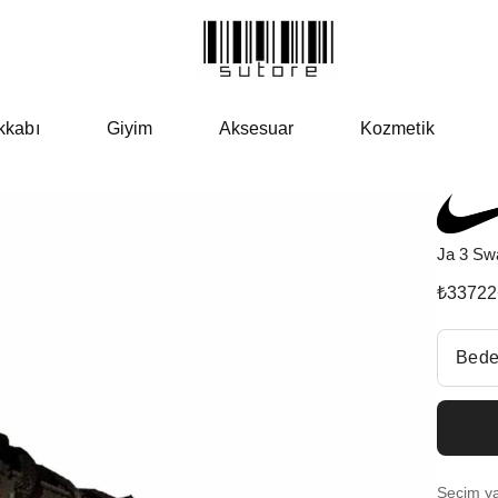
kkabı
Giyim
Aksesuar
Kozmetik
Ja 3 Sw
₺
33722
Beden Se
Bede
Fiyatl
EU 4
Seçim yap