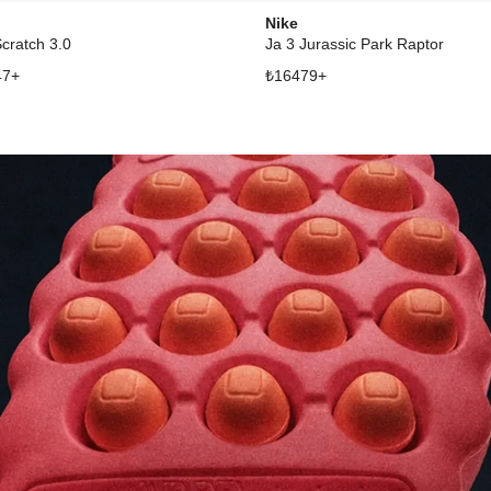
Nike
Scratch 3.0
Ja 3 Jurassic Park Raptor
47
+
₺
16479
+