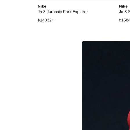
Nike
Nike
Ja 3 Jurassic Park Explorer
Ja 3 
₺
14032
+
₺
158