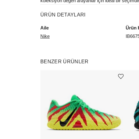
koleksiyon değeri arayanlar için ideal bir seçimdir
ÜRÜN DETAYLARI
Aile
Ürün 
Nike
IB667
BENZER ÜRÜNLER
Ürünü istek listesine ekle veya listeden çıkar