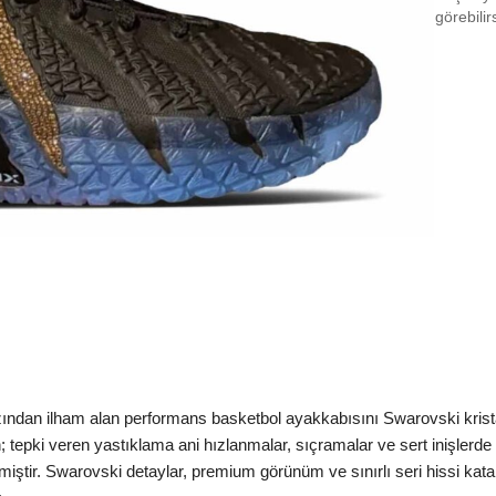
EU 4
görebilir
EU 4
EU 4
EU 4
EU 4
EU 4
EU 4
EU 4
EU 4
Aradığ
ndan ilham alan performans basketbol ayakkabısını Swarovski kristal ış
 tepki veren yastıklama ani hızlanmalar, sıçramalar ve sert inişlerde
lmiştir. Swarovski detaylar, premium görünüm ve sınırlı seri hissi kat