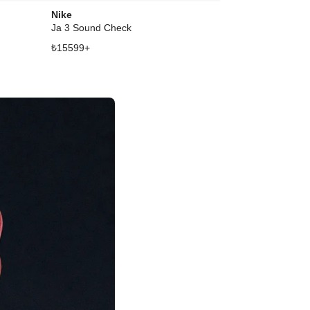
Nike
Nike
Ja 3 Sound Check
Ja 3 Lunar Ne
₺
15599
+
₺
14032
+