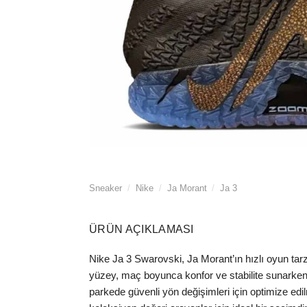
Sneaker
/
Nike
/
Ja Morant
/
Ja 3
ÜRÜN AÇIKLAMASI
Nike Ja 3 Swarovski, Ja Morant’ın hızlı oyun tarzı
yüzey, maç boyunca konfor ve stabilite sunarken;
parkede güvenli yön değişimleri için optimize edi