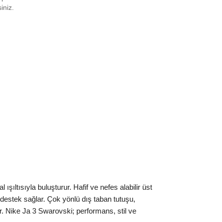
2
₺
33722
siniz.
2.5
₺
33722
3
₺
33722
4
₺
33722
4.5
₺
33722
5
₺
36472
6
₺
39689
7.5
₺
39689
8.5
₺
42357
ınız beden yok mu?
ıltısıyla buluşturur. Hafif ve nefes alabilir üst
 destek sağlar. Çok yönlü dış taban tutuşu,
ar. Nike Ja 3 Swarovski; performans, stil ve