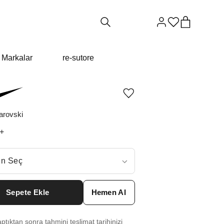
Markalar
re-sutore
Ürünü
istek
listesine
arovski
ekle
veya
+
listeden
çıkar
ç
n Seç
ar neden ₺33722 değil?
Sepete Ekle
Hemen Al
1
₺
33722
tıktan sonra tahmini teslimat tarihinizi