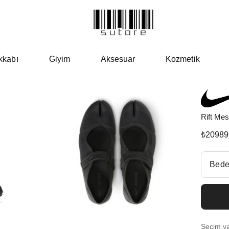
kkabı
Giyim
Aksesuar
Kozmetik
Rift Me
₺
20989
Beden Se
Bede
Fiyatl
EU 3
Seçim yap