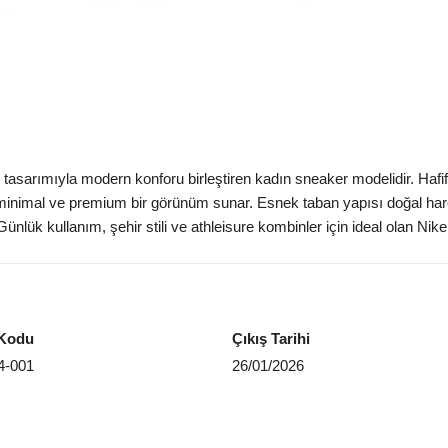
EU 4
Aradığ
 tasarımıyla modern konforu birleştiren kadın sneaker modelidir. Haf
nimal ve premium bir görünüm sunar. Esnek taban yapısı doğal hareket 
. Günlük kullanım, şehir stili ve athleisure kombinler için ideal olan Nike
Kodu
Çıkış Tarihi
4-001
26/01/2026