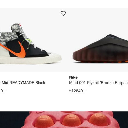
Ürünü istek listesine ekle veya listeden çıkar
Nike
r Mid READYMADE Black
Mind 001 Flyknit 'Bronze Eclipse
99
+
₺
12849
+