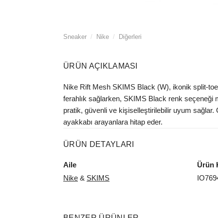
Sneaker
/
Nike
/
Diğerleri
ÜRÜN AÇIKLAMASI
Nike Rift Mesh SKIMS Black (W), ikonik split-toe
ferahlık sağlarken, SKIMS Black renk seçeneği mi
pratik, güvenli ve kişiselleştirilebilir uyum sağlar
ayakkabı arayanlara hitap eder.
ÜRÜN DETAYLARI
Aile
Ürün 
Nike
&
SKIMS
IO769
BENZER ÜRÜNLER