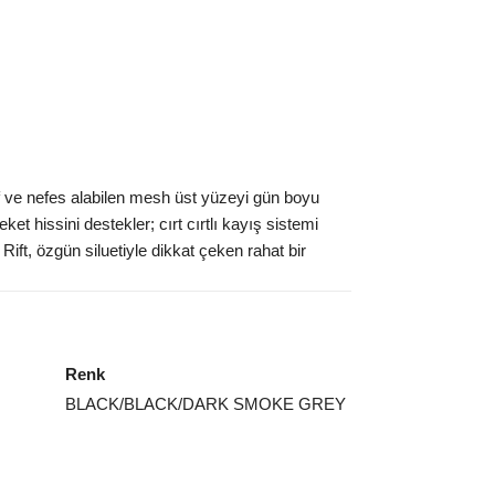
4.5
₺
23217
ınız beden yok mu?
if ve nefes alabilen mesh üst yüzeyi gün boyu
hissini destekler; cırt cırtlı kayış sistemi
 Rift, özgün siluetiyle dikkat çeken rahat bir
Renk
BLACK/BLACK/DARK SMOKE GREY