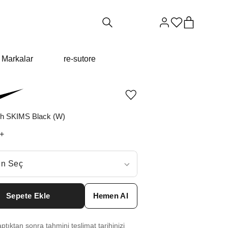
Markalar
re-sutore
Ürünü
istek
listesine
sh SKIMS Black (W)
ekle
veya
+
listeden
çıkar
ç
n Seç
ar neden ₺20989 değil?
Sepete Ekle
Hemen Al
6
₺
20989
tıktan sonra tahmini teslimat tarihinizi