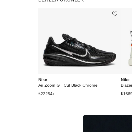
Ürünü istek listesine ekle veya listeden çıkar
Nike
Nike
Air Zoom GT Cut Black Chrome
Blaze
₺
22254
+
₺
166