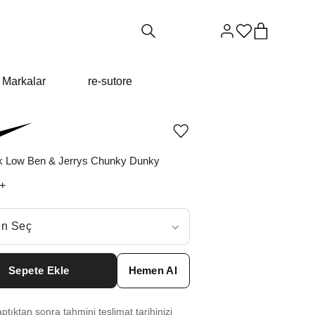
Markalar
re-sutore
Ürünü
istek
listesine
 Low Ben & Jerrys Chunky Dunky
ekle
veya
+
listeden
çıkar
ç
n Seç
ar neden ₺99969 değil?
Sepete Ekle
Hemen Al
6
₺
130907
tıktan sonra tahmini teslimat tarihinizi