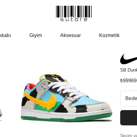
kkabı
Giyim
Aksesuar
Kozmetik
SB Dunk
₺
99969
Beden Se
Bede
Fiyatl
EU 3
Seçim yap