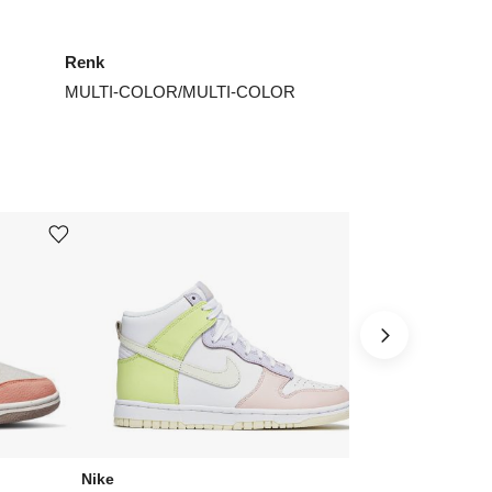
4.5
₺
137287
Renk
5
₺
144849
MULTI-COLOR/MULTI-COLOR
5.5
₺
173807
6
₺
186539
7.5
₺
204662
Ürünü istek listesine ekle veya listeden çıkar
Ürünü istek listesine ekle veya listeden çıkar
ınız beden yok mu?
Nike
Nike