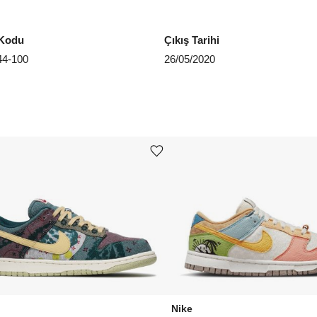
EU 4
Kodu
Çıkış Tarihi
EU 4
4-100
26/05/2020
EU 4
EU 4
EU 4
Ürünü istek listesine ekle veya listeden çıkar
Aradığ
Nike