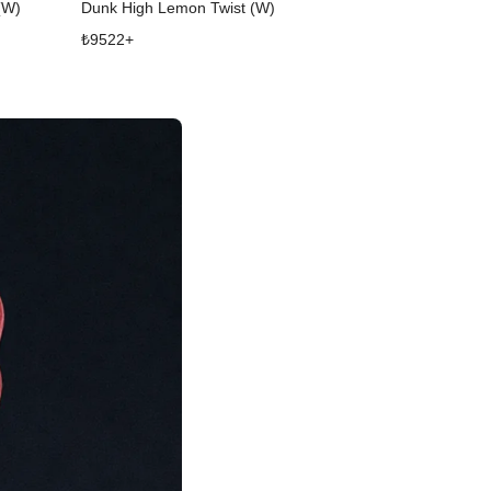
(W)
Dunk High Lemon Twist (W)
Dunk Low SE S
₺
9522
+
₺
17469
+