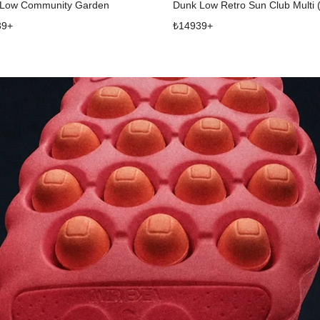
 Low Community Garden
Dunk Low Retro Sun Club Multi 
39
+
₺
14939
+