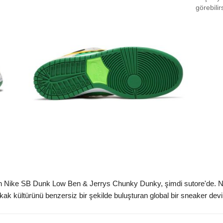
EU 3
görebilir
EU 3
EU 3
EU 3
EU 3
EU 4
EU 4
EU 4
EU 4
EU 4
Nike SB Dunk Low Ben & Jerrys Chunky Dunky, şimdi sutore'de. Nik
okak kültürünü benzersiz bir şekilde buluşturan global bir sneaker devi hâ
EU 4
EU 4