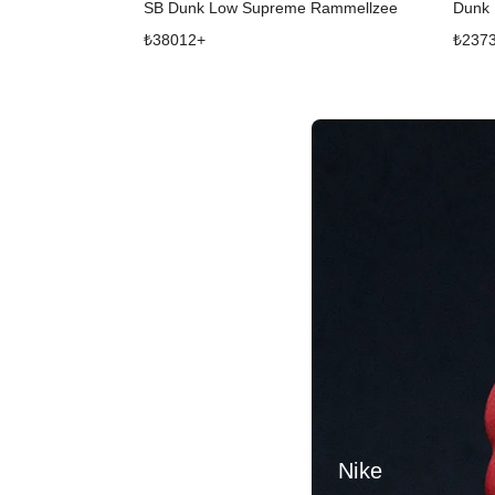
SB Dunk Low Supreme Rammellzee
Dunk
₺
38012
+
₺
237
Nike