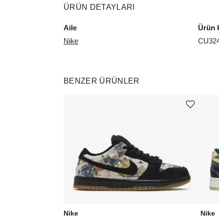
ÜRÜN DETAYLARI
Aile
Ürün 
Nike
CU324
BENZER ÜRÜNLER
Ürünü istek listesine ekle veya listeden çıkar
Nike
Nike