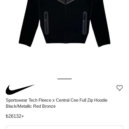
Ürü
iste
list
Sportswear Tech Fleece x Central Cee Full Zip Hoodie
ekle
Black/Metallic Red Bronze
vey
list
çıka
₺
26132
+
Beden Seç