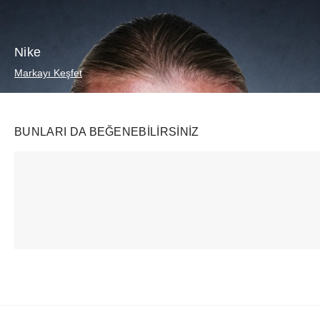
Nike
Markayı Keşfet
BUNLARI DA BEĞENEBILIRSINIZ
Ürünü istek listesine ekle veya listeden çıkar
Ürünü istek listesine ekle veya listeden çıkar
Nike
Rhode
WHOOP
Mind 002 Light Smoke Grey
Pocket Bronze Pebble
₺
20962
+
₺
3994
+
₺
23079
+