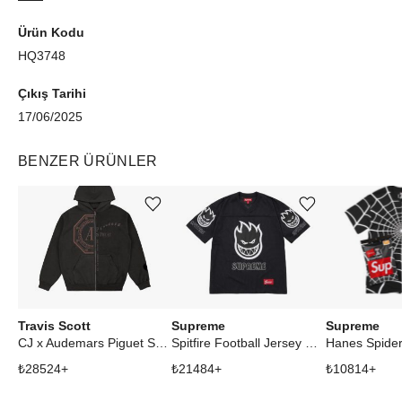
Ürün Kodu
HQ3748
Çıkış Tarihi
17/06/2025
BENZER ÜRÜNLER
Ürünü istek listesine ekle veya listeden çıkar
Ürünü istek listesine ekle veya listeden çıkar
Travis Scott
Supreme
Supreme
CJ x Audemars Piguet Split Logo Zip Up Hoodie Black
Spitfire Football Jersey Black
₺
28524
+
₺
21484
+
₺
10814
+