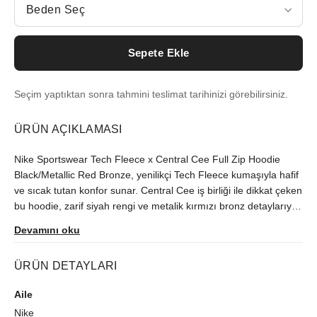
Beden Seç
Sepete Ekle
Seçim yaptıktan sonra tahmini teslimat tarihinizi görebilirsiniz.
ÜRÜN AÇIKLAMASI
Nike Sportswear Tech Fleece x Central Cee Full Zip Hoodie
Black/Metallic Red Bronze, yenilikçi Tech Fleece kumaşıyla hafif
ve sıcak tutan konfor sunar. Central Cee iş birliği ile dikkat çeken
bu hoodie, zarif siyah rengi ve metalik kırmızı bronz detaylarıyla
benzersiz bir stil vadeder. Tam fermuarlı tasarımı, modern ve
Devamını oku
işlevsel kullanım sağlar. Sokak modası tutkunları için ideal olan
bu hoodie, hem günlük kombinlerinizde hem de
ÜRÜN DETAYLARI
antrenmanlarınızda şıklığı ve performansı bir araya getirir. Nike
kalitesi ve ikonik Central Cee dokunuşu ile öne çıkın!
Aile
Nike