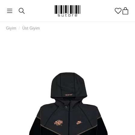
Giyim
/
Üst Giyim