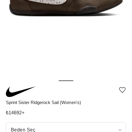
Ürü
iste
list
Sprint Sister Ridgerock Sail (Women's)
ekle
vey
₺
14692
+
list
çıka
Beden Seç
Beden Seç