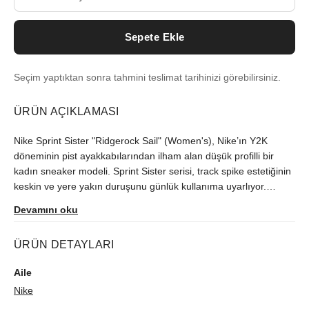
Sepete Ekle
Seçim yaptıktan sonra tahmini teslimat tarihinizi görebilirsiniz.
ÜRÜN AÇIKLAMASI
Nike Sprint Sister "Ridgerock Sail" (Women's), Nike’ın Y2K
döneminin pist ayakkabılarından ilham alan düşük profilli bir
kadın sneaker modeli. Sprint Sister serisi, track spike estetiğinin
keskin ve yere yakın duruşunu günlük kullanıma uyarlıyor.
Ridgerock kahverengisi ve Ocean Cube vurguları, 2000'ler
Devamını oku
atletizmini toprak tonlarıyla bugüne bağlıyor. Üst yapıda nefes
alan mesh taban, süet ve deri katmanlarla dengelenmiş. Topuk
ÜRÜN DETAYLARI
ve yan panellerdeki kontrast dikişler silüete hareket katarken,
yan Swoosh ve mini topuk logoları renk paletini belirginleştiriyor.
Aile
İnce kauçuk dış taban, hafif dokulu deseniyle günlük zeminde
Nike
temiz bir tutuş sağlıyor. Hafif köpük yastıklama ayağı yere yakın
tutuyor ve modelin ince, çevik karakterini koruyor. Kalıp dar