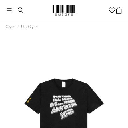
Giyim
/
Üst Giyim