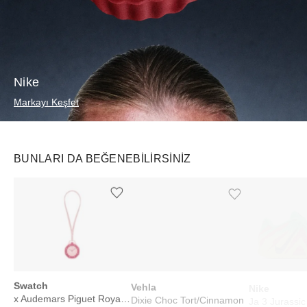
Nike
Markayı Keşfet
BUNLARI DA BEĞENEBILIRSINIZ
Ürünü istek listesine ekle veya listeden çıkar
Ürünü istek listesine ekle veya listeden çıkar
Swatch
Vehla
Nike
x Audemars Piguet Royal Pop Lépine Otto Rosso
Dixie Choc Tort/Cinnamon