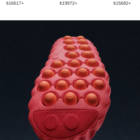
₺
16617
+
₺
19972
+
₺
15682
+