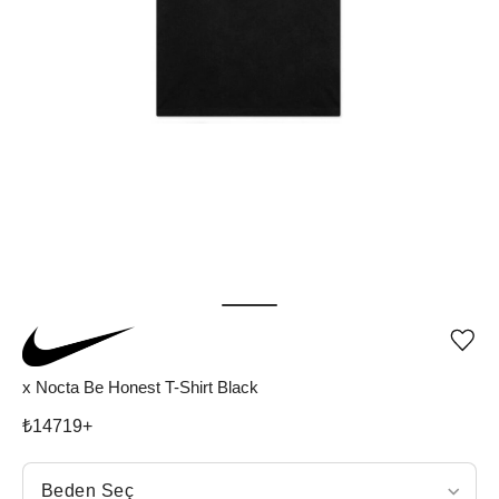
Ürü
iste
list
x Nocta Be Honest T-Shirt Black
ekle
vey
₺
14719
+
list
çıka
Beden Seç
Beden Seç