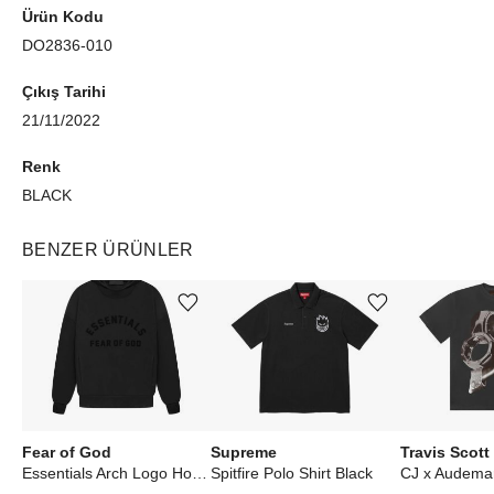
Ürün Kodu
DO2836-010
Çıkış Tarihi
21/11/2022
Renk
BLACK
BENZER ÜRÜNLER
Ürünü istek listesine ekle veya listeden çıkar
Ürünü istek listesine ekle veya listeden çıkar
Fear of God
Supreme
Travis Scott
Essentials Arch Logo Hoodie Jet Black
Spitfire Polo Shirt Black