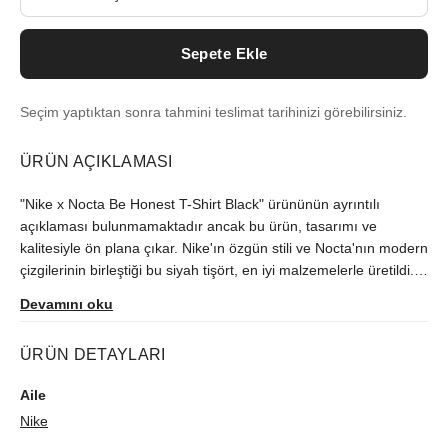
Sepete Ekle
Seçim yaptıktan sonra tahmini teslimat tarihinizi görebilirsiniz.
ÜRÜN AÇIKLAMASI
"Nike x Nocta Be Honest T-Shirt Black" ürününün ayrıntılı
açıklaması bulunmamaktadır ancak bu ürün, tasarımı ve
kalitesiyle ön plana çıkar. Nike'ın özgün stili ve Nocta'nın modern
çizgilerinin birleştiği bu siyah tişört, en iyi malzemelerle üretildi.
Konfor ve stil arayanlar için ideal bir seçim olan bu ürün, sportif
Devamını oku
şıklığı tercih edenlerin de beğenisine sunulmuştur. Nike x Nocta
Be Honest T-Shirt Black, kaliteli bir yaşam stili için kaçırılmaması
ÜRÜN DETAYLARI
gereken bir ürün.
Aile
Nike