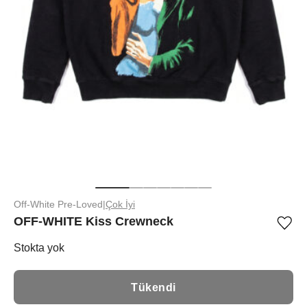
Off-White Pre-Loved
|
Çok İyi
OFF-WHITE Kiss Crewneck
Ürü
iste
list
Stokta yok
ekle
vey
list
Tükendi
çıka