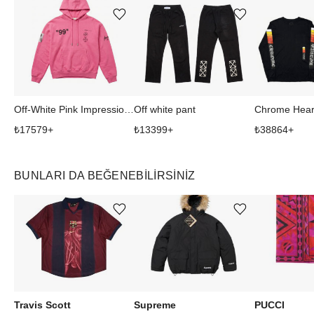
Ürünü istek listesine ekle veya listeden çıkar
Ürünü istek listesine ekle veya listeden çıkar
Off-White Pink Impressionism Kapüşonlu Sweatshirt
Off white pant
₺
17579
+
₺
13399
+
₺
38864
+
BUNLARI DA BEĞENEBILIRSINIZ
Ürünü istek listesine ekle veya listeden çıkar
Ürünü istek listesine ekle veya listeden çıkar
Travis Scott
Supreme
PUCCI