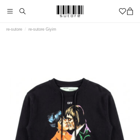
re-sutore
/
re-sutore Giyim