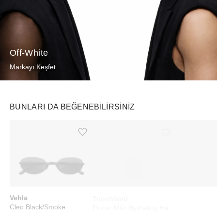
Off-White
Markayı Keşfet
BUNLARI DA BEĞENEBILIRSINIZ
Ürünü istek listesine ekle veya listeden çıkar
Ürünü istek listesine ekle veya listeden çıkar
Vehla
Touchland
Vehla
Cleo Black/Smoke
Power Mist Hydrating Hand Sanitizer Wild Watermelon
Dixie Tort/Sa