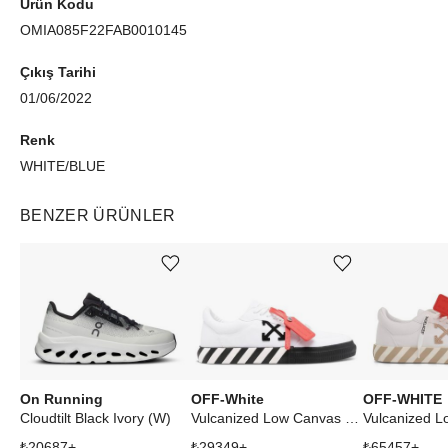
Ürün Kodu
OMIA085F22FAB0010145
Çıkış Tarihi
01/06/2022
Renk
WHITE/BLUE
BENZER ÜRÜNLER
Ürünü istek listesine ekle veya listeden çıkar
Ürünü istek listesine ekle veya listeden çıkar
On Running
OFF-White
OFF-WHITE
Cloudtilt Black Ivory (W)
Vulcanized Low Canvas White Black Ice
₺
20687
+
₺
29349
+
₺
65457
+