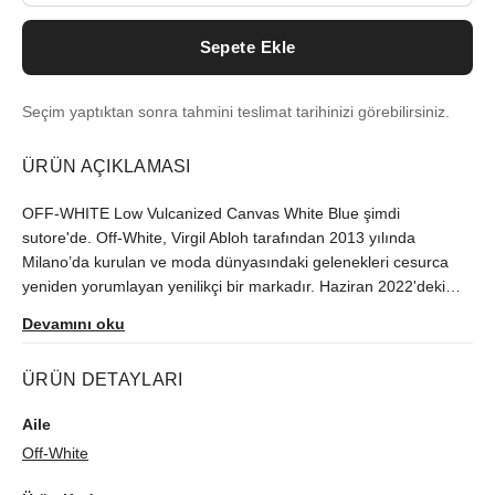
Sepete Ekle
Seçim yaptıktan sonra tahmini teslimat tarihinizi görebilirsiniz.
ÜRÜN AÇIKLAMASI
OFF-WHITE Low Vulcanized Canvas White Blue şimdi
sutore'de. Off-White, Virgil Abloh tarafından 2013 yılında
Milano’da kurulan ve moda dünyasındaki gelenekleri cesurca
yeniden yorumlayan yenilikçi bir markadır. Haziran 2022'deki
çıkışından beri Türkiye'de zor bulunan model, orijinallik
Devamını oku
kontrolünün ardından size ulaştırılır.
ÜRÜN DETAYLARI
Aile
Off-White