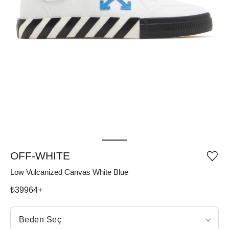
OFF-WHITE
Ürü
iste
Low Vulcanized Canvas White Blue
list
ekle
vey
₺
39964
+
list
çıka
Beden Seç
Beden Seç