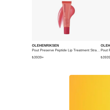
OLEHENRIKSEN
OLEH
Pout Preserve Peptide Lip Treatment Strawberry Sorbet
₺
3939
+
₺
393