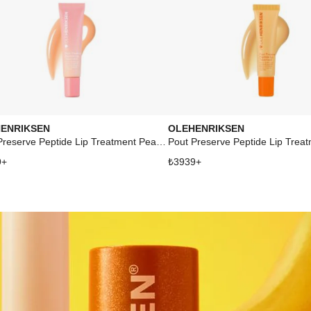
ENRIKSEN
OLEHENRIKSEN
Pout Preserve Peptide Lip Treatment Peach Glaze
9
+
₺
3939
+