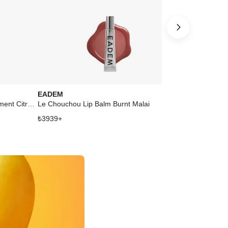
EADEM
rhode
Pout Preserve Peptide Lip Treatment Citrus Sunshine
Le Chouchou Lip Balm Burnt Malai
Peptide Lip Ti
₺
3939
+
₺
4847
+