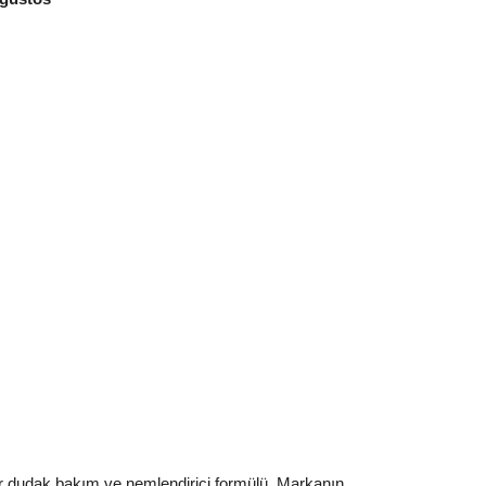
 dudak bakım ve nemlendirici formülü. Markanın