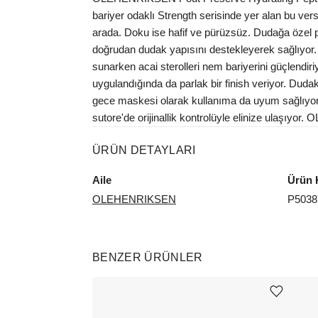
bariyer odaklı Strength serisinde yer alan bu versi
arada. Doku ise hafif ve pürüzsüz. Dudağa özel p
doğrudan dudak yapısını destekleyerek sağlıyor
sunarken acai sterolleri nem bariyerini güçlendir
uygulandığında da parlak bir finish veriyor. Duda
gece maskesi olarak kullanıma da uyum sağlıyor.
sutore'de orijinallik kontrolüyle elinize ulaşıyo
ÜRÜN DETAYLARI
Aile
Ürün 
OLEHENRIKSEN
P5038
BENZER ÜRÜNLER
Ürünü istek listesine ekle veya listeden çıkar