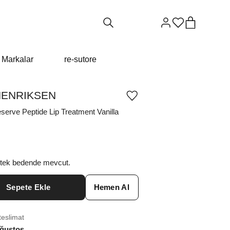
Markalar
re-sutore
ENRIKSEN
Ürünü
istek
serve Peptide Lip Treatment Vanilla
listesine
ekle
veya
listeden
çıkar
 tek bedende mevcut.
Sepete Ekle
Hemen Al
teslimat
ğustos