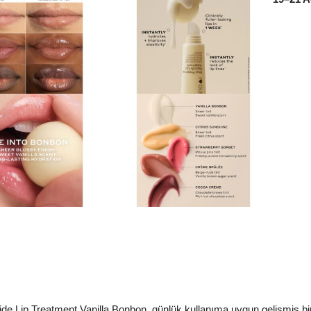
Lip Treatment Vanilla Bonbon, günlük kullanıma uygun gelişmiş bir