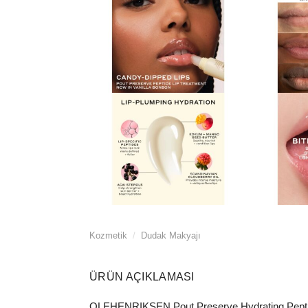
Kozmetik
/
Dudak Makyajı
ÜRÜN AÇIKLAMASI
OLEHENRIKSEN Pout Preserve Hydrating Peptide 