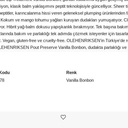
yon, klasik balm yaklaşımını peptit teknolojisiyle güncelliyor. Sheer ti
eptitler, karıncalanma hissi veren geleneksel plumping ürünlerinden f
. Kokum ve mango tohumu yağları kuruyan dudakları yumuşatıyor. Cl
iyor. Hibrit yağ-balm dokusu yapışkanlık bırakmıyor. Tek başına bakım 
klarında bakım ve parlaklığı tek adımda çözmek isteyenler için tasarlan
 Vegan, gluten-free ve cruelty-free. OLEHENRIKSEN'in Türkiye'de res
r. OLEHENRIKSEN Pout Preserve Vanilla Bonbon, dudakta parlaklığı ve b
Kodu
Renk
78
Vanilla Bonbon
Ürünü istek listesine ekle veya listeden çıkar