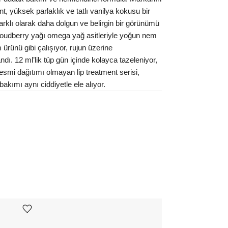
nt, yüksek parlaklık ve tatlı vanilya kokusu bir
arklı olarak daha dolgun ve belirgin bir görünümü
oudberry yağı omega yağ asitleriyle yoğun nem
ürünü gibi çalışıyor, rujun üzerine
dı. 12 ml’lik tüp gün içinde kolayca tazeleniyor,
mi dağıtımı olmayan lip treatment serisi,
akımı aynı ciddiyetle ele alıyor.
Ürünü istek listesine ekle veya listeden çıkar
Ürünü istek listesine ekle veya listeden çıkar