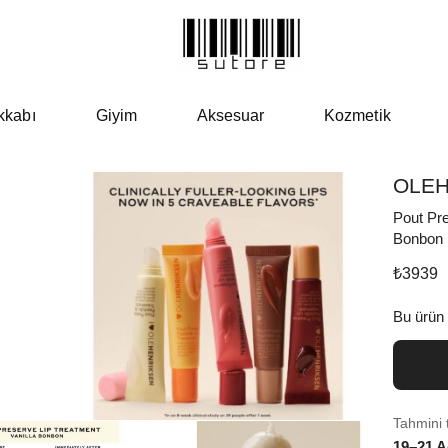
kkabı
Giyim
Aksesuar
Kozmetik
OLEH
Pout Pre
Bonbon
₺
3939
Bu ürün
Tahmini 
19–21 A