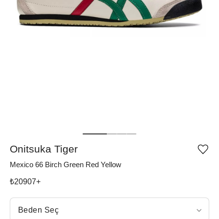
Onitsuka Tiger
Ürü
iste
Mexico 66 Birch Green Red Yellow
list
ekle
vey
₺
20907
+
list
çıka
Beden Seç
Beden Seç