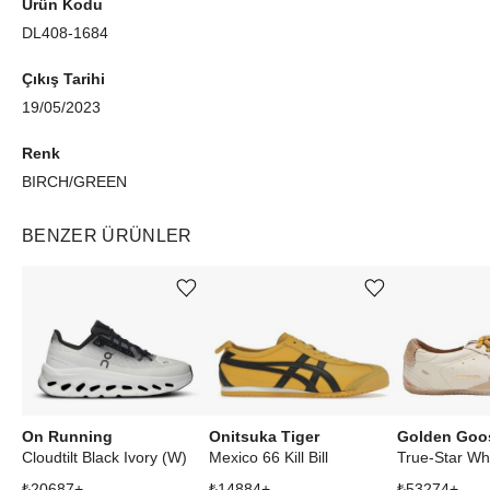
Ürün Kodu
DL408-1684
Çıkış Tarihi
19/05/2023
Renk
BIRCH/GREEN
BENZER ÜRÜNLER
Ürünü istek listesine ekle veya listeden çıkar
Ürünü istek listesine ekle veya listeden çıkar
On Running
Onitsuka Tiger
Golden Goo
Cloudtilt Black Ivory (W)
Mexico 66 Kill Bill
₺
20687
+
₺
14884
+
₺
53274
+