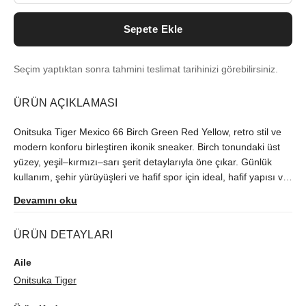
Sepete Ekle
Seçim yaptıktan sonra tahmini teslimat tarihinizi görebilirsiniz.
ÜRÜN AÇIKLAMASI
Onitsuka Tiger Mexico 66 Birch Green Red Yellow, retro stil ve
modern konforu birleştiren ikonik sneaker. Birch tonundaki üst
yüzey, yeşil–kırmızı–sarı şerit detaylarıyla öne çıkar. Günlük
kullanım, şehir yürüyüşleri ve hafif spor için ideal, hafif yapısı ve
yastıklamalı tabanı ile gün boyu rahatlık sunar. Kaydırmaz dış
Devamını oku
taban tutuş sağlar, topuk desteği ekstra stabilite verir. Zamansız
tasarım, jean’den athleisure’a her stile uyum sağlar.
ÜRÜN DETAYLARI
Aile
Onitsuka Tiger