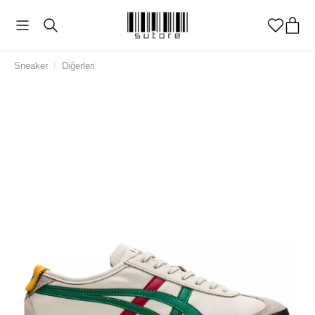
Sneaker
/
Diğerleri