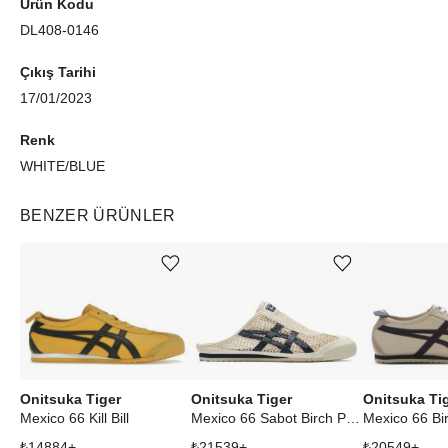
Ürün Kodu
DL408-0146
Çıkış Tarihi
17/01/2023
Renk
WHITE/BLUE
BENZER ÜRÜNLER
Ürünü istek listesine ekle veya listeden çıkar
Ürünü istek listesine ekle veya listeden çıkar
Onitsuka Tiger
Onitsuka Tiger
Onitsuka Ti
Mexico 66 Kill Bill
Mexico 66 Sabot Birch Peacoat
Mexico 66 Bi
₺
14884
+
₺
21539
+
₺
20549
+