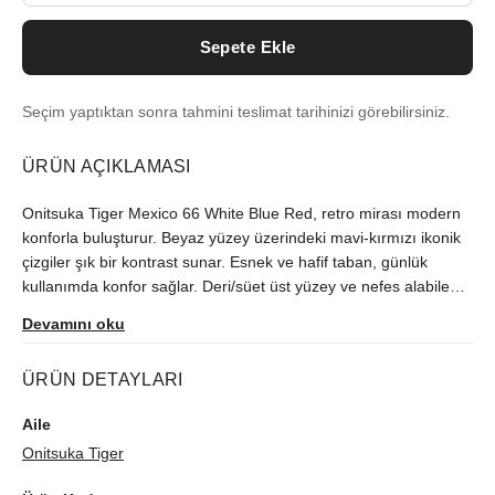
Sepete Ekle
Seçim yaptıktan sonra tahmini teslimat tarihinizi görebilirsiniz.
ÜRÜN AÇIKLAMASI
Onitsuka Tiger Mexico 66 White Blue Red, retro mirası modern
konforla buluşturur. Beyaz yüzey üzerindeki mavi-kırmızı ikonik
çizgiler şık bir kontrast sunar. Esnek ve hafif taban, günlük
kullanımda konfor sağlar. Deri/süet üst yüzey ve nefes alabilen
tasarım, uzun süreli rahatlık ve dayanıklılık verir. Unisex kalıp,
Devamını oku
spor ve sokak stilini tamamlar. Jean, şort veya eşofmanla
kolayca kombinlenir. Şehir yürüyüşleri, hafta sonu gezileri ve
ÜRÜN DETAYLARI
casual ofis için ideal, zamansız bir sneaker seçeneği.
Aile
Onitsuka Tiger