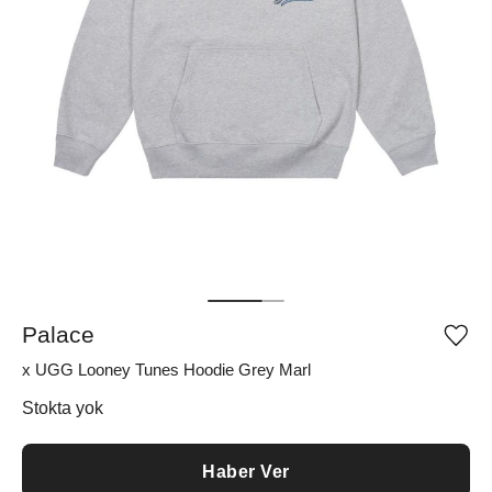
Palace
Ürü
iste
x UGG Looney Tunes Hoodie Grey Marl
list
ekle
vey
Stokta yok
list
çıka
Haber Ver