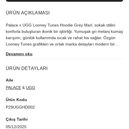
ÜRÜN AÇIKLAMASI
Palace x UGG Looney Tunes Hoodie Grey Marl, sokak stilini
konforla buluşturan ikonik bir işbirliği. Yumuşak gri melanj kumaş
karışımı, günlük kullanımda sıcak ve rahat his sağlar. Özgün
Looney Tunes grafikleri ve ortak marka detayları modern bir
görünüm sunar. Ayarlanabilir kapüşon, kanguru cep ve ribanalı
Devamını oku
manşet ile bel pratiklik ve formu destekler. Unisex kalıbı, jean ve
sneakerlarla zahmetsizce uyum sağlar. Gardırobunuza karakter
ÜRÜN DETAYLARI
katan bu kapüşonlu, şehir yaşamı ve casual kombinler için
idealdir.
Aile
PALACE
&
UGG
Ürün Kodu
P29UGGHD002
Çıkış Tarihi
05/12/2025