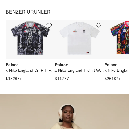
BENZER ÜRÜNLER
Ürünü istek listesine ekle veya listeden çıkar
Ürünü istek listesine ekle veya listeden çıkar
Palace
Palace
Palace
x Nike England Dri-FIT Football Jersey Pewter Grey/Bright Crimson
x Nike England T-shirt White
₺
18267
+
₺
11777
+
₺
26187
+