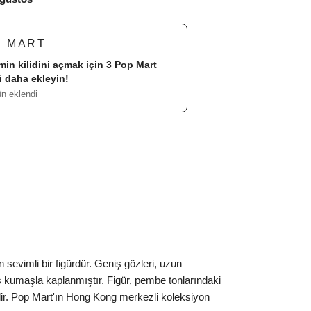
P MART
imin kilidini açmak için 3
Pop Mart
 daha ekleyin!
ün eklendi
vimli bir figürdür. Geniş gözleri, uzun
üş kumaşla kaplanmıştır. Figür, pembe tonlarındaki
ilir. Pop Mart'ın Hong Kong merkezli koleksiyon