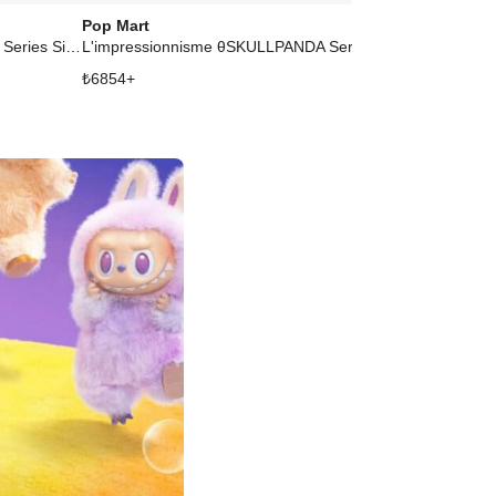
Pop Mart
Pop Mart
SKULLPANDA Winter Symphony Series Single Blind Box
L'impressionnisme θSKULLPANDA Series Plush Doll Single Blind Box
₺
6854
+
₺
11749
+