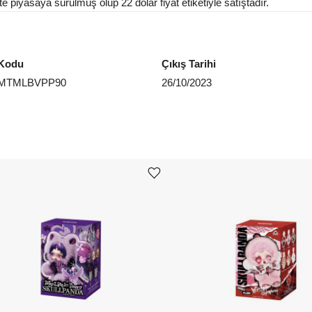
e piyasaya sürülmüş olup 22 dolar fiyat etiketiyle satıştadır.
Kodu
Çıkış Tarihi
MTMLBVPP90
26/10/2023
Ürünü istek listesine ekle veya listeden çıkar