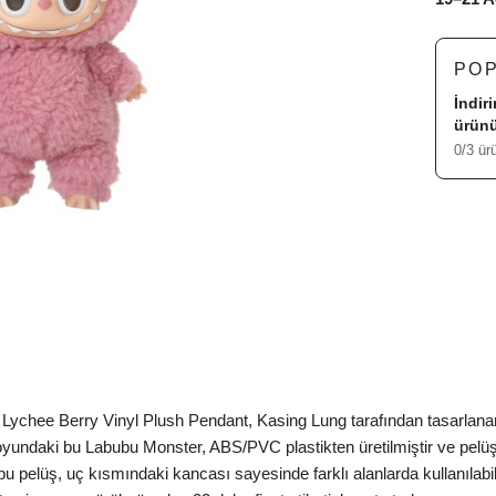
PO
İndir
ürünü
0/3 ür
hee Berry Vinyl Plush Pendant, Kasing Lung tarafından tasarlanan se
inç boyundaki bu Labubu Monster, ABS/PVC plastikten üretilmiştir ve pel
bu pelüş, uç kısmındaki kancası sayesinde farklı alanlarda kullanılab