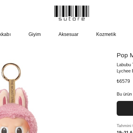
kkabı
Giyim
Aksesuar
Kozmetik
Pop M
Labubu 
Lychee 
₺
6579
Bu ürün
Tahmini 
19–21 A