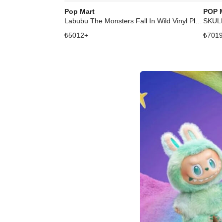
Pop Mart
POP 
Labubu The Monsters Fall In Wild Vinyl Plush Doll Pendant Keychain
₺
5012
+
₺
701