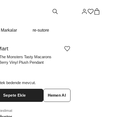
Markalar
re-sutore
art
Ürünü
istek
The Monsters Tasty Macarons
listesine
Berry Vinyl Plush Pendant
ekle
veya
listeden
çıkar
 tek bedende mevcut.
Sepete Ekle
Hemen Al
teslimat
ğustos