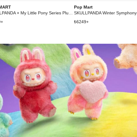
MART
Pop Mart
SKULLPANDA × My Little Pony Series Plush Doll Pendant
9
+
₺
6249
+