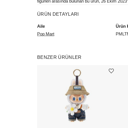
figürleri arasında bulunan bu ürün, 26 Ekim 2023’t
ÜRÜN DETAYLARI
Aile
Ürün 
Pop Mart
PMLT
BENZER ÜRÜNLER
Ürünü istek listesine ekle veya listeden çıkar