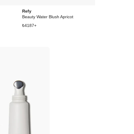
Refy
REFY
Beauty Water Blush Apricot
Brow Pencil C
₺
4187
+
₺
3774
+