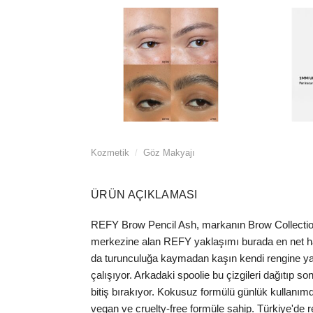
Kozmetik
/
Göz Makyajı
ÜRÜN AÇIKLAMASI
REFY Brow Pencil Ash, markanın Brow Collection 
merkezine alan REFY yaklaşımı burada en net halini
da turunculuğa kaymadan kaşın kendi rengine yakın
çalışıyor. Arkadaki spoolie bu çizgileri dağıtıp 
bitiş bırakıyor. Kokusuz formülü günlük kullanı
vegan ve cruelty-free formüle sahip. Türkiye'de r