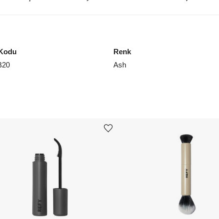
Kodu
Renk
B20
Ash
Ürünü istek listesine ekle veya listeden çıkar