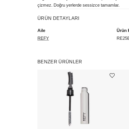
çizmez. Doğru yerlerde sessizce tamamlar.
ÜRÜN DETAYLARI
Aile
Ürün 
REFY
RE25
BENZER ÜRÜNLER
Ürünü istek listesine ekle veya listeden çıkar