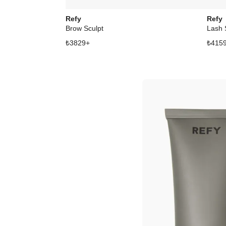
Refy
Refy
Brow Sculpt
Lash 
₺
3829
+
₺
415