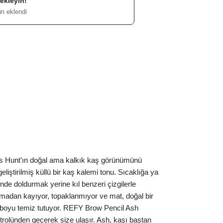
ekleyin!
ün eklendi
ess Hunt’ın doğal ama kalkık kaş görünümünü
liştirilmiş küllü bir kaş kalemi tonu. Sıcaklığa ya
nde doldurmak yerine kıl benzeri çizgilerle
ılmadan kayıyor, topaklanmıyor ve mat, doğal bir
n boyu temiz tutuyor. REFY Brow Pencil Ash
trolünden geçerek size ulaşır. Ash, kaşı baştan