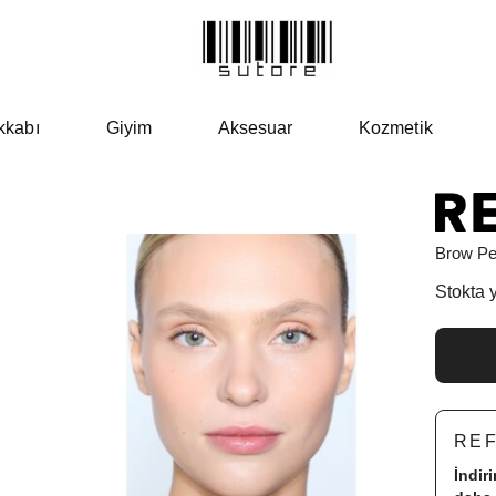
kkabı
Giyim
Aksesuar
Kozmetik
Brow Pe
Stokta 
RE
İndir