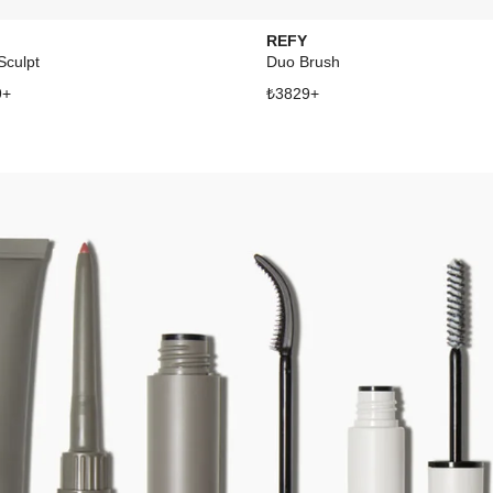
REFY
Sculpt
Duo Brush
9
+
₺
3829
+