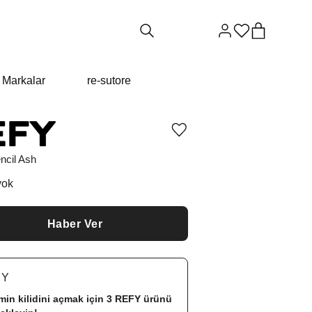
Markalar
re-sutore
Ürünü
istek
listesine
ncil Ash
ekle
veya
yok
listeden
çıkar
Haber Ver
FY
imin kilidini açmak için 3
REFY
ürünü