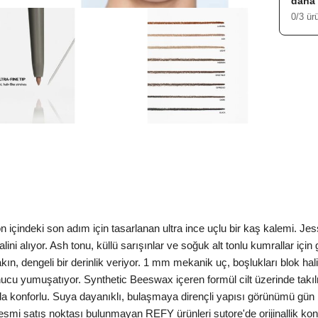
daha 
0/3 ür
içindeki son adım için tasarlanan ultra ince uçlu bir kaş kalemi. J
 alıyor. Ash tonu, küllü sarışınlar ve soğuk alt tonlu kumrallar için ge
, dengeli bir derinlik veriyor. 1 mm mekanik uç, boşlukları blok hali
sonucu yumuşatıyor. Synthetic Beeswax içeren formül cilt üzerinde tak
mda konforlu. Suya dayanıklı, bulaşmaya dirençli yapısı görünümü gü
esmi satış noktası bulunmayan REFY ürünleri sutore'de orijinallik kon