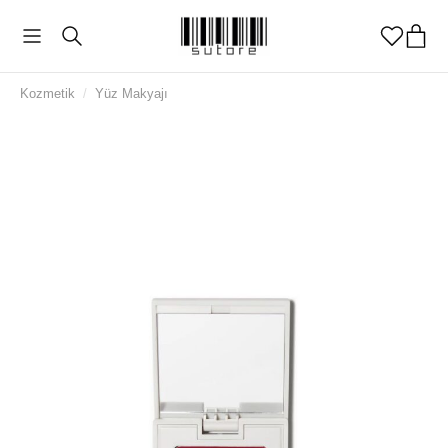
Kozmetik
/
Yüz Makyajı