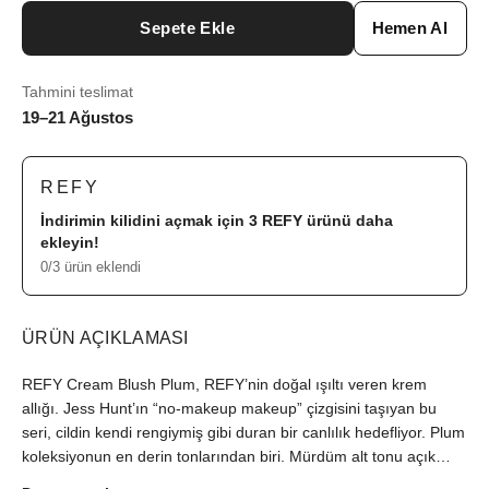
Sepete Ekle
Hemen Al
Tahmini teslimat
19–21 Ağustos
REFY
İndirimin kilidini açmak için 3
REFY
ürünü daha
ekleyin!
0/3 ürün eklendi
ÜRÜN AÇIKLAMASI
REFY Cream Blush Plum, REFY’nin doğal ışıltı veren krem
allığı. Jess Hunt’ın “no-makeup makeup” çizgisini taşıyan bu
seri, cildin kendi rengiymiş gibi duran bir canlılık hedefliyor. Plum
koleksiyonun en derin tonlarından biri. Mürdüm alt tonu açık
tenlerde daha belirgin, koyu tenlerde daha doğal durur. Pigmenti