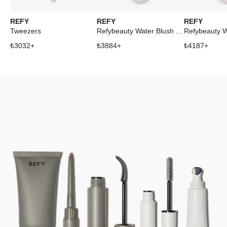
REFY
REFY
REFY
Tweezers
Refybeauty Water Blush Acai
₺
3032
+
₺
3884
+
₺
4187
+