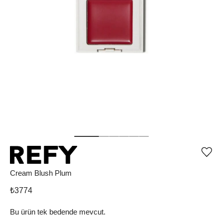
Ürü
iste
list
Cream Blush Plum
ekle
vey
₺
3774
list
çıka
Bu ürün tek bedende mevcut.