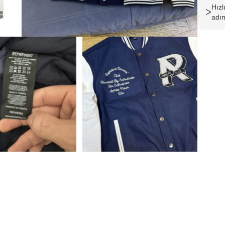
Hız
ᐳ
adım