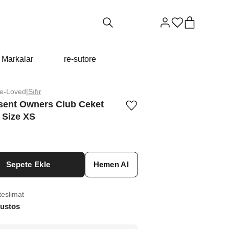
Markalar
re-sutore
re-Loved
|
Sıfır
sent Owners Club Ceket
Ürünü
 Size XS
istek
listesine
ekle
veya
listeden
çıkar
Sepete Ekle
Hemen Al
teslimat
ustos