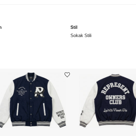
m
Stil
Sokak Stili
Ürünü istek listesine ekle veya listeden çıkar