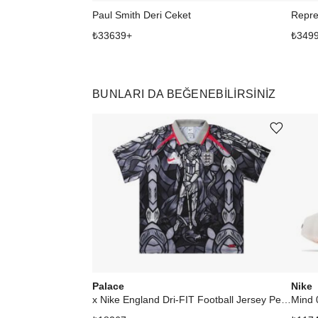
Paul Smith Deri Ceket
Repre
₺
33639
+
₺
349
BUNLARI DA BEĞENEBILIRSINIZ
Ürünü istek listesine ekle veya listeden çıkar
Palace
Nike
x Nike England Dri-FIT Football Jersey Pewter Grey/Bright Crimson
Mind 