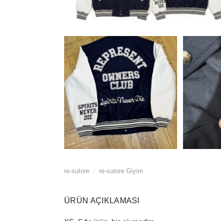
re-sutore
/
re-sutore Giyim
ÜRÜN AÇIKLAMASI