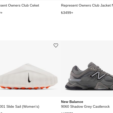
sent Owners Club Ceket
Represent Owners Club Jacket 
9
+
₺
3499
+
Ürünü istek listesine ekle veya listeden çıkar
New Balance
001 Slide Sail (Women's)
9060 Shadow Grey Castlerock