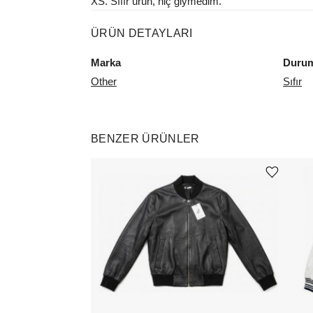
XS. Sıfır ürün, hiç giymedim.
ÜRÜN DETAYLARI
Marka
Duru
Other
Sıfır
BENZER ÜRÜNLER
Ürünü istek listesine ekle veya listeden çıkar