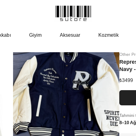
kkabı
Giyim
Aksesuar
Kozmetik
Other P
Repre
Navy -
₺
3499
Tahmini 
8–10 Ağ