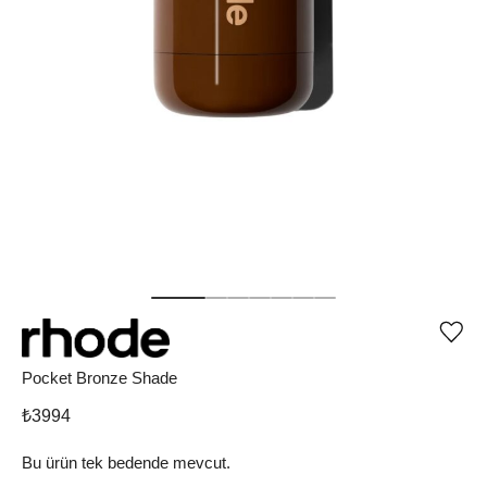
Ürü
iste
list
Pocket Bronze Shade
ekle
vey
₺
3994
list
çıka
Bu ürün tek bedende mevcut.