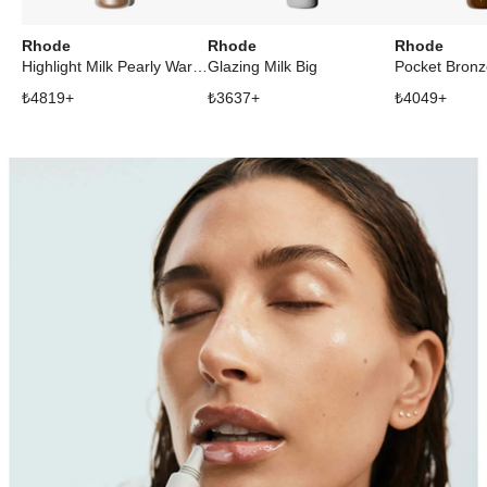
Rhode
Rhode
Rhode
Highlight Milk Pearly Warm Bronze
Glazing Milk Big
Pocket Bronz
₺
4819
+
₺
3637
+
₺
4049
+