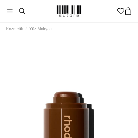
Kozmetik
/
Yüz Makyajı