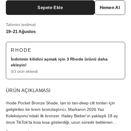
Sepete Ekle
Hemen Al
Tahmini teslimat
19–21 Ağustos
RHODE
İndirimin kilidini açmak için 3
Rhode
ürünü daha
ekleyin!
0/3 ürün eklendi
ÜRÜN AÇIKLAMASI
rhode Pocket Bronze Shade, tan to tan-deep cilt tonları için
geliştirilen bir krem bronzlaştırıcı. Markanın 2026 Yaz
Koleksiyonu'ndaki ilk bronzer. Hailey Bieber'ın yaklaşık 18 ay
önce TikTok'ta kısa kısa gösterdiği, uzun süredir beklenen
formülün nihai hali. Amaç net: yüzde, güneşte geçirilmiş bir hafta