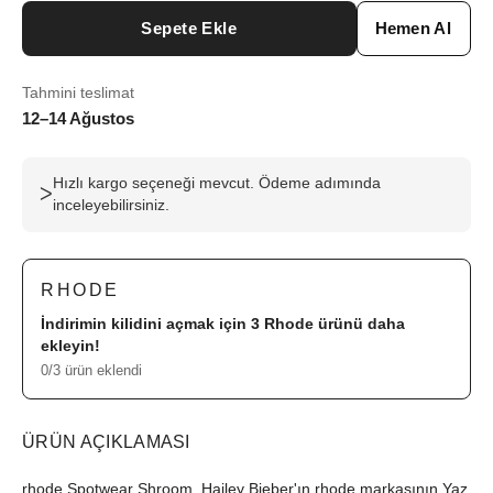
Sepete Ekle
Hemen Al
Tahmini teslimat
12–14 Ağustos
Hızlı kargo seçeneği mevcut. Ödeme adımında
ᐳ
inceleyebilirsiniz.
RHODE
İndirimin kilidini açmak için 3
Rhode
ürünü daha
ekleyin!
0/3 ürün eklendi
ÜRÜN AÇIKLAMASI
rhode Spotwear Shroom, Hailey Bieber'ın rhode markasının Yaz