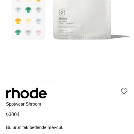
Ürü
iste
list
Spotwear Shroom
ekle
vey
₺
3004
list
çıka
Bu ürün tek bedende mevcut.