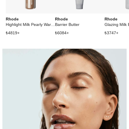
Rhode
Rhode
Rhode
Highlight Milk Pearly Warm Bronze
Barrier Butter
Glazing Milk 
₺
4819
+
₺
6084
+
₺
3747
+