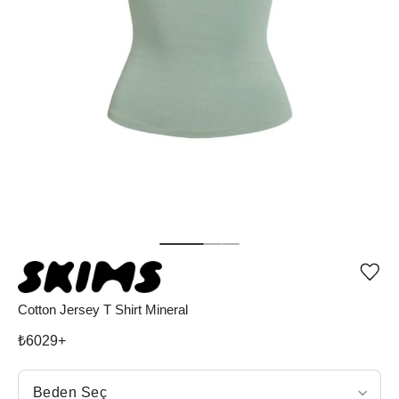
Ürü
iste
list
Cotton Jersey T Shirt Mineral
ekle
vey
₺
6029
+
list
çıka
Beden Seç
Beden Seç