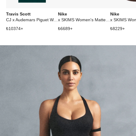
Travis Scott
Nike
Nike
CJ x Audemars Piguet Watch Face Tee Green
x SKIMS Women's Matte Double Strap Scoop Bra Dark Sepia
₺
10374
+
₺
6689
+
₺
8229
+