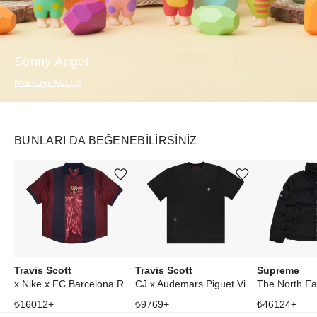
Sonny Angel
Markayı Keşfet
BUNLARI DA BEĞENEBILIRSINIZ
Ürünü istek listesine ekle veya listeden çıkar
Ürünü istek listesine ekle veya listeden çıkar
Travis Scott
Travis Scott
Supreme
x Nike x FC Barcelona Retro 2000/01 Home Skeleton Jersey Multicolor
CJ x Audemars Piguet Vintage Tee Black
₺
16012
+
₺
9769
+
₺
46124
+