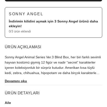
SONNY ANGEL
İndirimin kilidini açmak için 3
Sonny Angel
ürünü daha
ekleyin!
0/3 ürün eklendi
ÜRÜN AÇIKLAMASI
Sonny Angel Animal Series Ver.3 Blind Box, her biri farklı sevimli
hayvan kostümü giymiş 12 figür ve nadir “secret” karakterler
içeren koleksiyonluk bir sürpriz kutudur. Amerikan kısa tüylü
kedi, zebra, chihuahua, hipopotam ve daha birçok karakterle
gelen bu seri, her kutuda rastgele çıkan figürlerle
Devamını oku
koleksiyonerler için eğlenceli bir keşif deneyimi sunar. Yaklaşık
7–10 cm boyundaki figürler PVC malzemeden üretilmiştir ve
ÜRÜN DETAYLARI
masa üstü dekoru, hediye amaçlı kullanıma uygundur. Kawaii
estetiği ve sürpriz kutu formatıyla Sonny Angel Türkiye’de hızla
Aile
popülerleşen Animal Series Ver.3, hem duygusal bağ