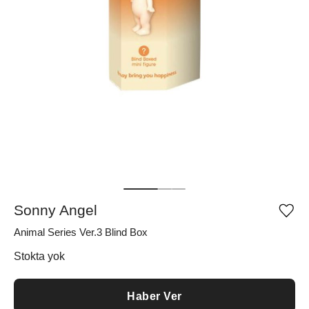
Sonny Angel
Ürü
iste
Animal Series Ver.3 Blind Box
list
ekle
vey
Stokta yok
list
çıka
Haber Ver