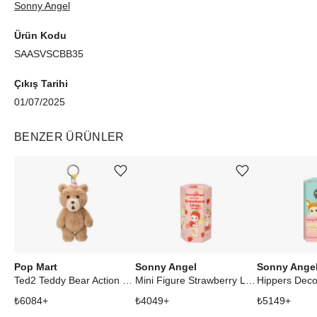
Sonny Angel
kurabileceğiniz hem de koleksiyon tutkusunu besleyen eşsiz bir
seri olarak öne çıkar.
Ürün Kodu
SAASVSCBB35
Çıkış Tarihi
01/07/2025
BENZER ÜRÜNLER
Ürünü istek listesine ekle veya listeden çıkar
Ürünü istek listesine ekle veya listeden çıkar
Pop Mart
Sonny Angel
Sonny Ange
Ted2 Teddy Bear Action Series Party Bear Plush Pendant
Mini Figure Strawberry Love Series Blind Box
₺
6084
+
₺
4049
+
₺
5149
+