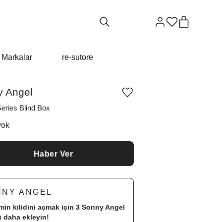
Markalar
re-sutore
 Angel
Ürünü
istek
eries Blind Box
listesine
ekle
yok
veya
listeden
çıkar
Haber Ver
NNY ANGEL
imin kilidini açmak için 3
Sonny Angel
 daha ekleyin!