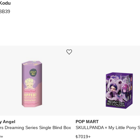
Kodu
BB39
Ürünü istek listesine ekle veya listeden çıkar
y Angel
POP MART
rs Dreaming Series Single Blind Box
9
+
₺
7019
+