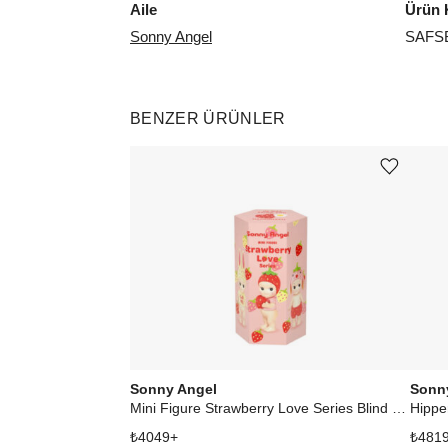
Aile
Ürün 
Sonny Angel
SAFS
BENZER ÜRÜNLER
Ürünü istek listesine ekle veya listeden çıkar
Sonny Angel
Sonn
Mini Figure Strawberry Love Series Blind Box
Hippe
₺
4049
+
₺
481