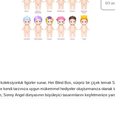
0/3 ür
oleksiyonluk figürler sunar. Her Blind Box, sürpriz bir çiçek temalı S
ur ve kendi tarzınıza uygun mükemmel hediyeler oluşturmanıza olanak t
se, Sonny Angel dünyasının büyüleyici tasarımlarını keşfetmenize yard