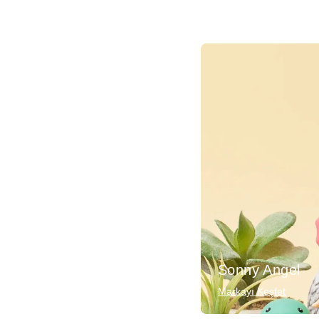
Sonny Angel
Markayı Keşfet