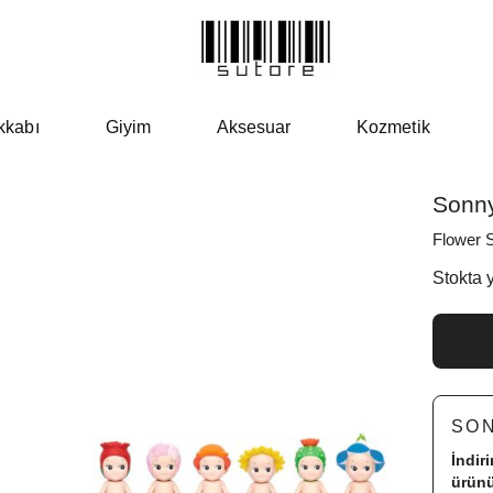
kkabı
Giyim
Aksesuar
Kozmetik
Sonny
Flower S
Stokta 
SO
İndir
ürünü