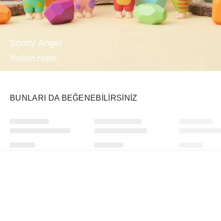
Sonny Angel
Markayı Keşfet
BUNLARI DA BEĞENEBILIRSINIZ
Ürünü istek listesine ekle veya listeden çıkar
Ürünü istek listesine ekle veya listeden çıkar
PUCCI
Patrick Ta
Supreme
Vivara Print Cotton Sarong Turquoise Blue
Dual-Ended Blush Brush
₺
38507
+
₺
5699
+
₺
89024
+