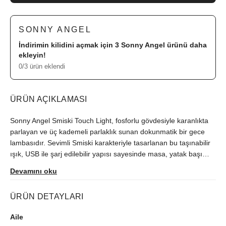
SONNY ANGEL
İndirimin kilidini açmak için 3
Sonny Angel
ürünü daha
ekleyin!
0/3 ürün eklendi
ÜRÜN AÇIKLAMASI
Sonny Angel Smiski Touch Light, fosforlu gövdesiyle karanlıkta
parlayan ve üç kademeli parlaklık sunan dokunmatik bir gece
lambasıdır. Sevimli Smiski karakteriyle tasarlanan bu taşınabilir
ışık, USB ile şarj edilebilir yapısı sayesinde masa, yatak başı
veya çocuk odasında kullanıma uygundur. Silikon gövdesi
Devamını oku
yumuşak bir his sunarken, düşük ışık modunda uzun süreli
kullanım imkânı sağlar. Hem dekoratif hem fonksiyonel yapısıyla
ÜRÜN DETAYLARI
dikkat çeken Smiski Touch Light, kawaii tasarımıyla estetik ve
sıcak bir aydınlatma deneyimi sunar.
Aile