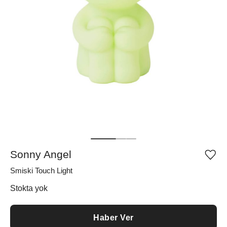
Sonny Angel
Ürü
iste
Smiski Touch Light
list
ekle
vey
Stokta yok
list
çıka
Haber Ver