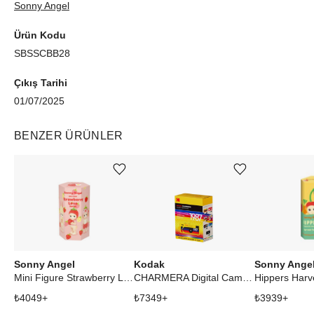
Sonny Angel
Ürün Kodu
SBSSCBB28
Çıkış Tarihi
01/07/2025
BENZER ÜRÜNLER
Ürünü istek listesine ekle veya listeden çıkar
Ürünü istek listesine ekle veya listeden çıkar
Sonny Angel
Kodak
Sonny Ange
Mini Figure Strawberry Love Series Blind Box
CHARMERA Digital Camera Keychain Single Blind Box
Hippers Harv
₺
4049
+
₺
7349
+
₺
3939
+