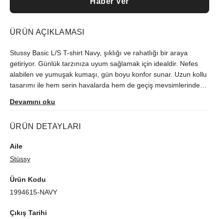
Haber Ver
ÜRÜN AÇIKLAMASI
Stussy Basic L/S T-shirt Navy, şıklığı ve rahatlığı bir araya
getiriyor. Günlük tarzınıza uyum sağlamak için idealdir. Nefes
alabilen ve yumuşak kumaşı, gün boyu konfor sunar. Uzun kollu
tasarımı ile hem serin havalarda hem de geçiş mevsimlerinde
kullanıma uygundur. Rahat kesimi ile sportif ve şık bir görünüm
Devamını oku
elde ederken, navy rengiyle her kombinle kolayca uyum sağlar.
ÜRÜN DETAYLARI
Aile
Stüssy
Ürün Kodu
1994615-NAVY
Çıkış Tarihi