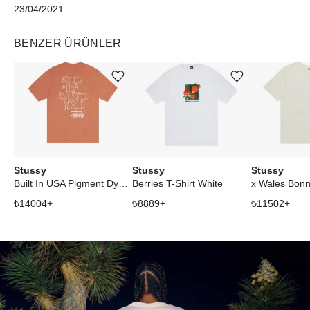
23/04/2021
BENZER ÜRÜNLER
Ürünü istek listesine ekle veya listeden çıkar
Ürünü istek listesine ekle veya listeden çıkar
Stussy
Stussy
Stussy
Built In USA Pigment Dyed Tee Rust
Berries T-Shirt White
₺
14004
+
₺
8889
+
₺
11502
+