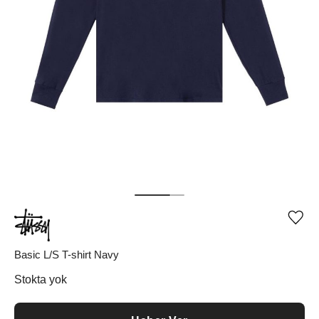
Ürü
iste
list
ekle
Basic L/S T-shirt Navy
vey
list
Stokta yok
çıka