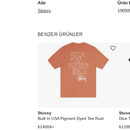
Aile
Ürün 
Stüssy
19050
BENZER ÜRÜNLER
Ürünü istek listesine ekle veya listeden çıkar
Stussy
Stus
Built In USA Pigment Dyed Tee Rust
Dice 
₺
14004
+
₺
129