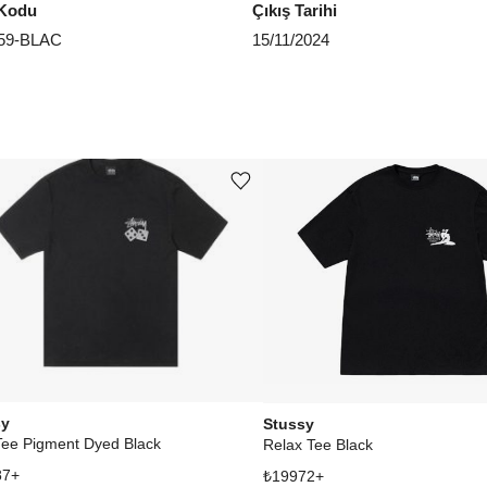
Kodu
Çıkış Tarihi
59-BLAC
15/11/2024
Ürünü istek listesine ekle veya listeden çıkar
sy
Stussy
Tee Pigment Dyed Black
Relax Tee Black
87
+
₺
19972
+