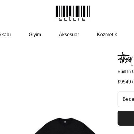
kkabı
Giyim
Aksesuar
Kozmetik
Built I
₺
9549
+
Beden Se
Bede
Fiyatl
Size 