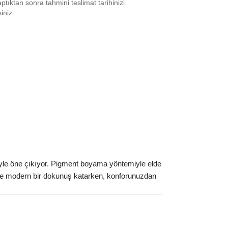
tıktan sonra tahmini teslimat tarihinizi
 M
₺
9549
HIZLI ᐳ
siniz.
L
₺
9549
HIZLI ᐳ
XL
₺
16864
 XXL
₺
16864
ınız beden yok mu?
iteyle öne çıkıyor. Pigment boyama yöntemiyle elde
ize modern bir dokunuş katarken, konforunuzdan