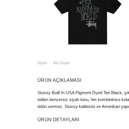
Giyim
/
Üst Giyim
ÜRÜN AÇIKLAMASI
Stussy Built In USA Pigment Dyed Tee Black, şık v
edilen benzersiz siyah tonu, her kombininize ko
ödün vermez. Stussy kalitesini ve Amerikan yapımı
ÜRÜN DETAYLARI