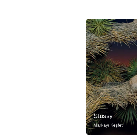
Stüssy
Markayı Keşfet