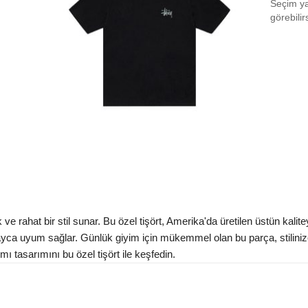
Seçim yap
Size
görebilir
Size 
Size 
Size
Aradığ
e rahat bir stil sunar. Bu özel tişört, Amerika'da üretilen üstün kal
layca uyum sağlar. Günlük giyim için mükemmel olan bu parça, stilin
 tasarımını bu özel tişört ile keşfedin.