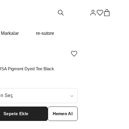
Markalar
re-sutore
Ürünü
istek
listesine
n USA Pigment Dyed Tee Black
ekle
veya
listeden
çıkar
ç
n Seç
ar neden ₺9549 değil?
Sepete Ekle
Hemen Al
S
₺
20604