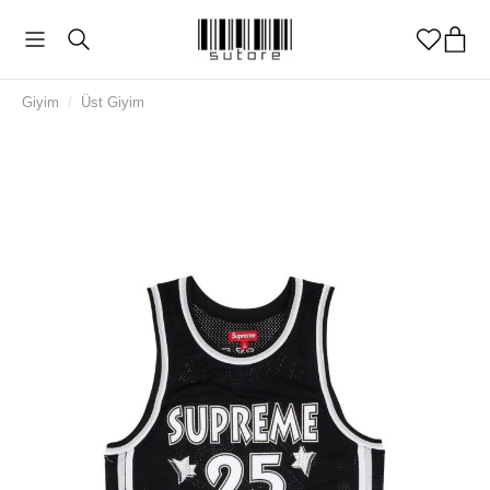
Giyim
/
Üst Giyim