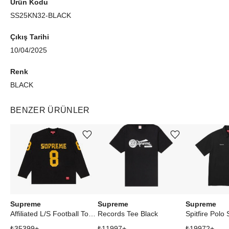
Ürün Kodu
SS25KN32-BLACK
Çıkış Tarihi
10/04/2025
Renk
BLACK
BENZER ÜRÜNLER
Ürünü istek listesine ekle veya listeden çıkar
Ürünü istek listesine ekle veya listeden çıkar
Supreme
Supreme
Supreme
Affiliated L/S Football Top Black
Spitfire Polo 
Records Tee Black
₺
35399
+
₺
19972
+
₺
11997
+