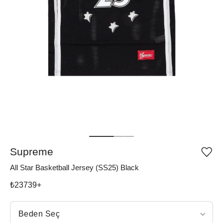
Supreme
Ürü
iste
All Star Basketball Jersey (SS25) Black
list
ekle
vey
₺
23739
+
list
çıka
Beden Seç
Beden Seç