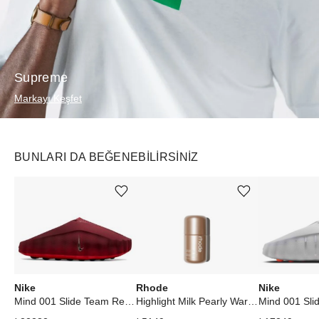
Supreme
Markayı Keşfet
BUNLARI DA BEĞENEBILIRSINIZ
Ürünü istek listesine ekle veya listeden çıkar
Ürünü istek listesine ekle veya listeden çıkar
Nike
Rhode
Nike
Mind 001 Slide Team Red University Red
Highlight Milk Pearly Warm Bronze