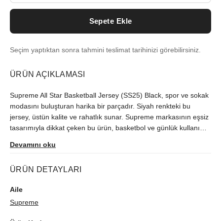
Sepete Ekle
Seçim yaptıktan sonra tahmini teslimat tarihinizi görebilirsiniz.
ÜRÜN AÇIKLAMASI
Supreme All Star Basketball Jersey (SS25) Black, spor ve sokak
modasını buluşturan harika bir parçadır. Siyah renkteki bu
jersey, üstün kalite ve rahatlık sunar. Supreme markasının eşsiz
tasarımıyla dikkat çeken bu ürün, basketbol ve günlük kullanım
için idealdir. Tarzınıza sportif bir dokunuş katmak ve göz alıcı
Devamını oku
olmak için mükemmel bir seçimdir. Supreme All Star Basketball
Jersey (SS25) Black ile tarzınızı öne çıkarın.
ÜRÜN DETAYLARI
Aile
Supreme