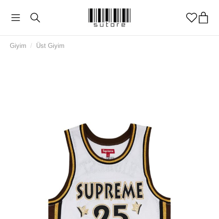
Giyim
/
Üst Giyim