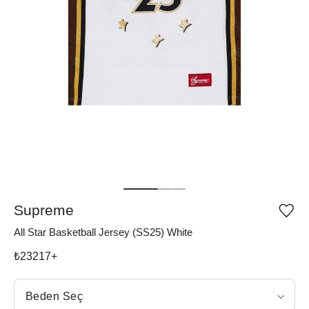
Supreme
Ürü
iste
All Star Basketball Jersey (SS25) White
list
ekle
vey
₺
23217
+
list
çıka
Beden Seç
Beden Seç