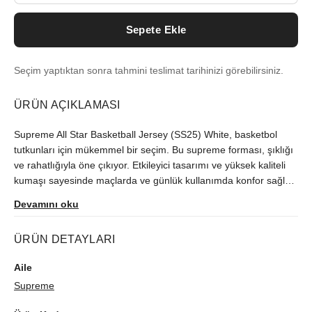
Sepete Ekle
Seçim yaptıktan sonra tahmini teslimat tarihinizi görebilirsiniz.
ÜRÜN AÇIKLAMASI
Supreme All Star Basketball Jersey (SS25) White, basketbol
tutkunları için mükemmel bir seçim. Bu supreme forması, şıklığı
ve rahatlığıyla öne çıkıyor. Etkileyici tasarımı ve yüksek kaliteli
kumaşı sayesinde maçlarda ve günlük kullanımda konfor sağlar.
Beyaz renkteki bu formayla tarzınızı yansıtabilir, oyununuza
Devamını oku
yıldız dokunuşu katabilirsiniz. Spor dolabınızın vazgeçilmez
parçası olacak bu ürünle All Star ruhunu yaşayın.
ÜRÜN DETAYLARI
Aile
Supreme