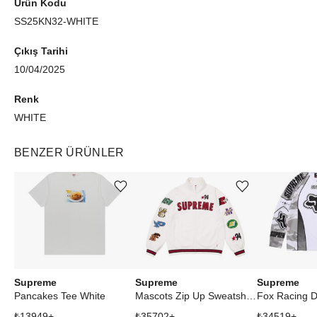
Ürün Kodu
SS25KN32-WHITE
Çıkış Tarihi
10/04/2025
Renk
WHITE
BENZER ÜRÜNLER
Ürünü istek listesine ekle veya listeden çıkar
Ürünü istek listesine ekle veya listeden çıkar
Supreme
Supreme
Supreme
Pancakes Tee White
Mascots Zip Up Sweatshirt White
₺
13949
+
₺
35702
+
₺
34519
+