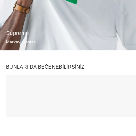
Supreme
Markayı Keşfet
BUNLARI DA BEĞENEBILIRSINIZ
Ürünü istek listesine ekle veya listeden çıkar
Ürünü istek listesine ekle veya listeden çıkar
Rhode
Vehla
Nike
Peptide Lip Shape Lean
Reign Tort / Smoke