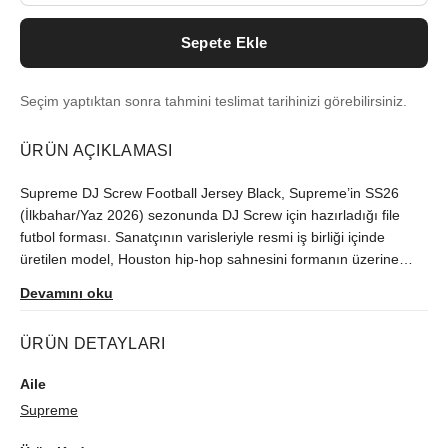
Sepete Ekle
Seçim yaptıktan sonra tahmini teslimat tarihinizi görebilirsiniz.
ÜRÜN AÇIKLAMASI
Supreme DJ Screw Football Jersey Black, Supreme’in SS26
(İlkbahar/Yaz 2026) sezonunda DJ Screw için hazırladığı file
futbol forması. Sanatçının varisleriyle resmi iş birliği içinde
üretilen model, Houston hip-hop sahnesini formanın üzerine
getiriyor. Ön yüzdeki portre ve “SCREWED UP CLICK” yazısı, bir
Devamını oku
isimden fazlasını taşıyor: 90'ların Houston sahnesini. %100
polyester eyelet mesh kumaş, klasik baskılı tişörtlerden daha
ÜRÜN DETAYLARI
hafif ve nefes alır. Elde ve üstte gerçek bir football jersey hissi
veriyor. Sırtta “SCREW THE WORLD” ifadesi, omuzda basılı
Aile
logo aplikesi, ensede nakışlı grafik detay var. Tasarım sadece
Supreme
önden okunmuyor. Sol alt bölümdeki Supreme dokuma jock tag
ince bir bitiş detayı ekliyor. Kalıp boxy ve oversized. Dökümlü