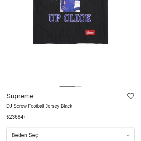
Supreme
Ürü
iste
DJ Screw Football Jersey Black
list
ekle
vey
₺
23684
+
list
çıka
Beden Seç
Beden Seç