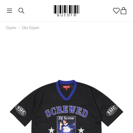
Giyim
/
Üst Giyim