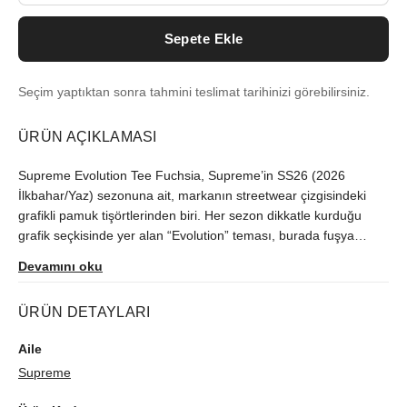
Sepete Ekle
Seçim yaptıktan sonra tahmini teslimat tarihinizi görebilirsiniz.
ÜRÜN AÇIKLAMASI
Supreme Evolution Tee Fuchsia, Supreme’in SS26 (2026
İlkbahar/Yaz) sezonuna ait, markanın streetwear çizgisindeki
grafikli pamuk tişörtlerinden biri. Her sezon dikkatle kurduğu
grafik seçkisinde yer alan “Evolution” teması, burada fuşya
zeminle daha da netleşiyor. Renk tercihi yalnızca iddialı değil,
Devamını oku
göğüsteki baskının kontrastını yükselten bilinçli bir tasarım
kararı. %100 pamuk kumaş, orta ağırlıkta pre-shrunk jarse
ÜRÜN DETAYLARI
yapısıyla günlük kullanımda dengeli bir duruş sunuyor. Relaxed,
hafif boxy kalıp omuzda rahat otururken fazla sert görünmüyor.
Aile
True to Size tercih edildiğinde markanın tipik silüetini koruyor,
Supreme
daha dar bir görünüm isteyenler bir beden küçük düşünebilir.
Baskıyı korumak için ters çevirip soğuk suda yıkamak ve grafik