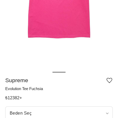
Supreme
Ürü
iste
Evolution Tee Fuchsia
list
ekle
vey
₺
12382
+
list
çıka
Beden Seç
Beden Seç