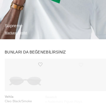
Supreme
Markayı Keşfet
BUNLARI DA BEĞENEBILIRSINIZ
Ürünü istek listesine ekle veya listeden çıkar
Ürünü istek listesine ekle veya listeden çıkar
Vehla
Swatch
Nike
Cleo Black/Smoke
x Audemars Piguet Royal Pop Lépine Otto Rosso