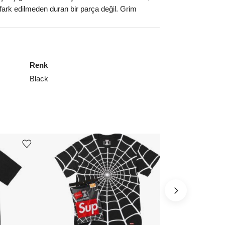
 fark edilmeden duran bir parça değil. Grim
Renk
Black
Ürünü istek listesine ekle veya listeden çıkar
Ürünü istek listesine ekle veya listeden çıkar