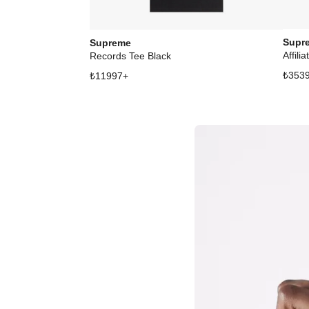
Supr
Supreme
Affili
Records Tee Black
₺
353
₺
11997
+