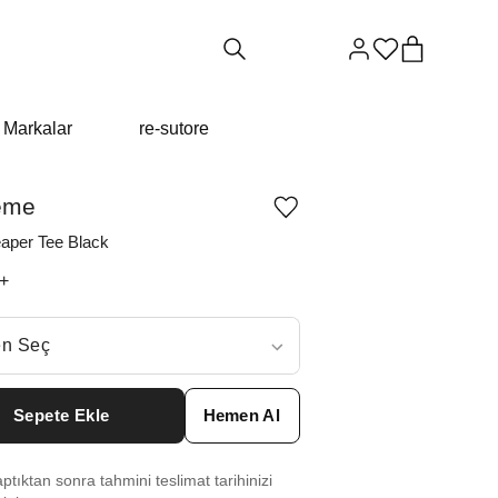
Markalar
re-sutore
eme
Ürünü
istek
aper Tee Black
listesine
ekle
+
veya
listeden
çıkar
ç
n Seç
S
₺
14142
Sepete Ekle
Hemen Al
 M
₺
14142
tıktan sonra tahmini teslimat tarihinizi
L
₺
14142