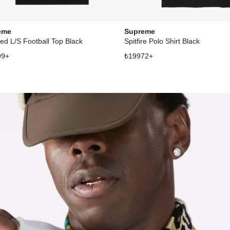
eme
Supreme
ated L/S Football Top Black
Spitfire Polo Shirt Black
99
+
₺
19972
+