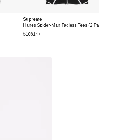
Supreme
Supreme
Hanes Spider-Man Tagless Tees (2 Pack) Black
Spitfire Footba
₺
10814
+
₺
21484
+