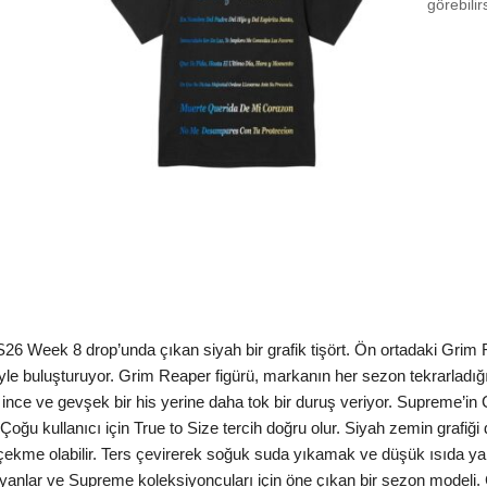
görebilir
Size 
Size
Aradığ
 Week 8 drop’unda çıkan siyah bir grafik tişört. Ön ortadaki Grim 
iğiyle buluşturuyor. Grim Reaper figürü, markanın her sezon tekrarladığ
ce ve gevşek bir his yerine daha tok bir duruş veriyor. Supreme’in Cl
 Çoğu kullanıcı için True to Size tercih doğru olur. Siyah zemin grafiğ
 çekme olabilir. Ters çevirerek soğuk suda yıkamak ve düşük ısıda y
yanlar ve Supreme koleksiyoncuları için öne çıkan bir sezon modeli. 