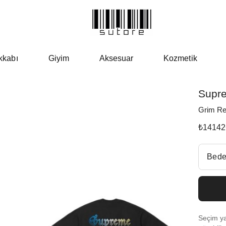
kkabı
Giyim
Aksesuar
Kozmetik
Supr
Grim Re
₺
14142
Beden Se
Bede
Size 
Size
Seçim yap
Size 