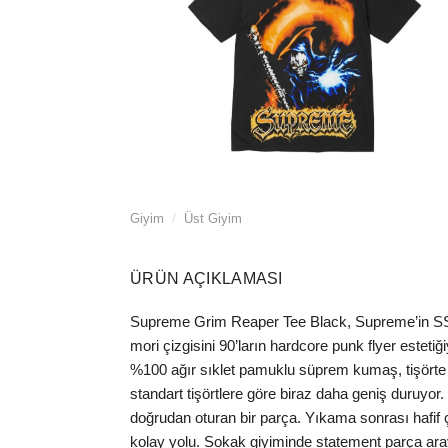
Giyim
/
Üst Giyim
ÜRÜN AÇIKLAMASI
Supreme Grim Reaper Tee Black, Supreme’in SS26
mori çizgisini 90’ların hardcore punk flyer estet
%100 ağır sıklet pamuklu süprem kumaş, tişörte in
standart tişörtlere göre biraz daha geniş duruyor.
doğrudan oturan bir parça. Yıkama sonrası hafif
kolay yolu. Sokak giyiminde statement parça ara