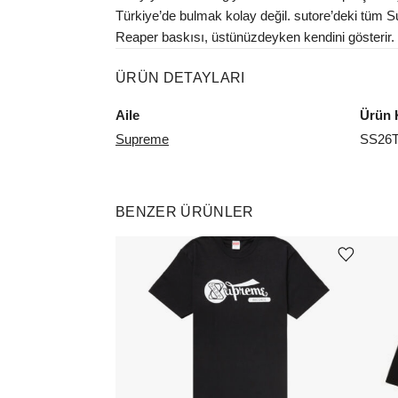
Türkiye’de bulmak kolay değil. sutore’deki tüm Su
Reaper baskısı, üstünüzdeyken kendini gösterir.
ÜRÜN DETAYLARI
Aile
Ürün 
Supreme
SS26
BENZER ÜRÜNLER
Ürünü istek listesine ekle veya listeden çıkar