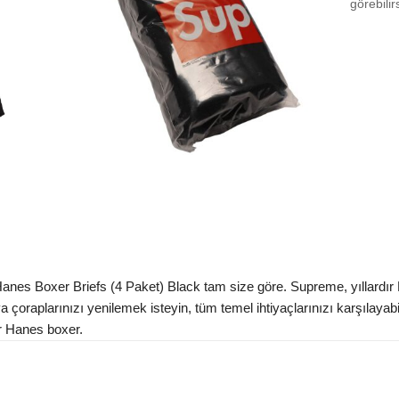
görebilir
Size 
Size
Aradığ
nes Boxer Briefs (4 Paket) Black tam size göre. Supreme, yıllardır Han
eya çoraplarınızı yenilemek isteyin, tüm temel ihtiyaçlarınızı karşılaya
ir Hanes boxer.