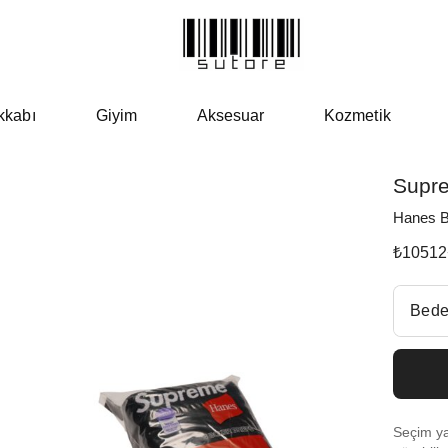
kkabı
Giyim
Aksesuar
Kozmetik
Supr
Hanes B
₺
10512
Beden Se
Bede
Size 
Size
Seçim yap
Size 