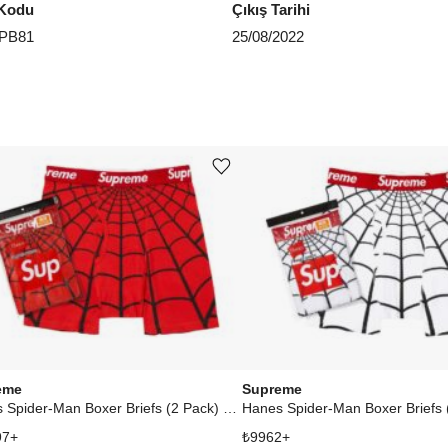
Kodu
Çıkış Tarihi
PB81
25/08/2022
Ürünü istek listesine ekle veya listeden çıkar
eme
Supreme
Hanes Spider-Man Boxer Briefs (2 Pack) Red
97
+
₺
9962
+