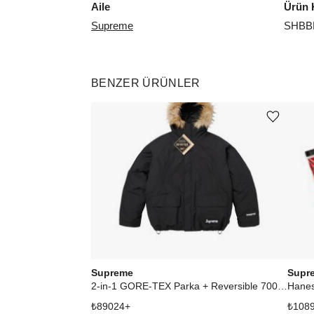
Aile
Ürün 
Supreme
SHBB
BENZER ÜRÜNLER
Ürünü istek listesine ekle veya listeden çıkar
Supreme
Supr
2-in-1 GORE-TEX Parka + Reversible 700-Fill Down Liner Jacket Black
₺
89024
+
₺
108