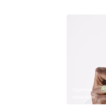
Supreme
Markayı Keşfet