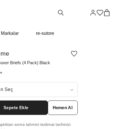
Markalar
re-sutore
eme
Ürünü
istek
oxer Briefs (4 Pack) Black
listesine
ekle
+
veya
listeden
çıkar
ç
n Seç
S
₺
10512
Sepete Ekle
Hemen Al
 M
₺
10512
tıktan sonra tahmini teslimat tarihinizi
L
₺
10512