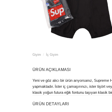
Giyim
/
İç Giyim
ÜRÜN AÇIKLAMASI
Yeni ve göz alıcı bir ürün arıyorsanız, Supreme Ha
yapmaktadır. İster iç çamaşırınızı, ister tişört v
klasik yoğun futura eğik fontunu taşıyan klasik b
ÜRÜN DETAYLARI