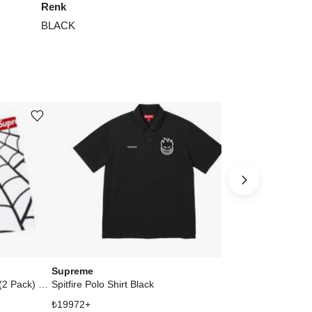
Renk
BLACK
Ürünü istek listesine ekle veya listeden çıkar
Ürünü istek listesine ekle veya listeden çıkar
Supreme
Supreme
Hanes Spider-Man Boxer Briefs (2 Pack) White
Spitfire Polo Shirt Black
₺
19972
+
₺
8807
+