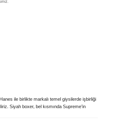
siniz.
XL
₺
10512
 XXL
₺
10512
ınız beden yok mu?
es ile birlikte markalı temel giysilerde işbirliği
biliriz. Siyah boxer, bel kısmında Supreme’in